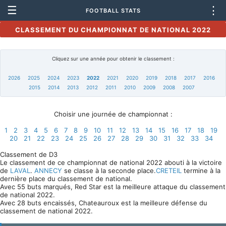
☰
⋮
FOOTBALL STATS
CLASSEMENT DU CHAMPIONNAT DE NATIONAL 2022
Cliquez sur une année pour obtenir le classement :
2026
2025
2024
2023
2022
2021
2020
2019
2018
2017
2016
2015
2014
2013
2012
2011
2010
2009
2008
2007
Choisir une journée de championnat :
1
2
3
4
5
6
7
8
9
10
11
12
13
14
15
16
17
18
19
20
21
22
23
24
25
26
27
28
29
30
31
32
33
34
Classement de D3
Le classement de ce championnat de national 2022 abouti à la victoire
de
LAVAL
.
ANNECY
se classe à la seconde place.
CRETEIL
termine à la
dernière place du classement de national.
Avec 55 buts marqués, Red Star est la meilleure attaque du classement
de national 2022.
Avec 28 buts encaissés, Chateauroux est la meilleure défense du
classement de national 2022.