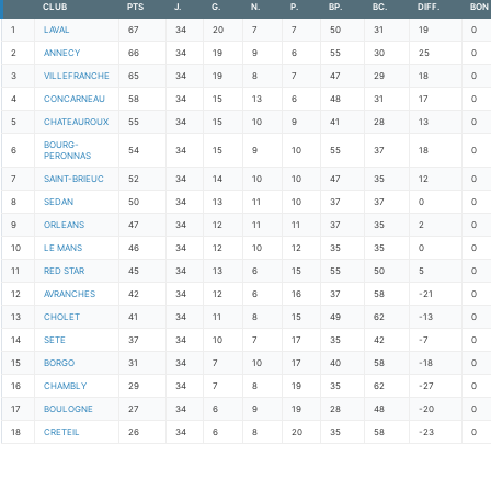
CLUB
PTS
J.
G.
N.
P.
BP.
BC.
DIFF.
BON
1
LAVAL
67
34
20
7
7
50
31
19
0
2
ANNECY
66
34
19
9
6
55
30
25
0
3
VILLEFRANCHE
65
34
19
8
7
47
29
18
0
4
CONCARNEAU
58
34
15
13
6
48
31
17
0
5
CHATEAUROUX
55
34
15
10
9
41
28
13
0
BOURG-
6
54
34
15
9
10
55
37
18
0
PERONNAS
7
SAINT-BRIEUC
52
34
14
10
10
47
35
12
0
8
SEDAN
50
34
13
11
10
37
37
0
0
9
ORLEANS
47
34
12
11
11
37
35
2
0
10
LE MANS
46
34
12
10
12
35
35
0
0
11
RED STAR
45
34
13
6
15
55
50
5
0
12
AVRANCHES
42
34
12
6
16
37
58
-21
0
13
CHOLET
41
34
11
8
15
49
62
-13
0
14
SETE
37
34
10
7
17
35
42
-7
0
15
BORGO
31
34
7
10
17
40
58
-18
0
16
CHAMBLY
29
34
7
8
19
35
62
-27
0
17
BOULOGNE
27
34
6
9
19
28
48
-20
0
18
CRETEIL
26
34
6
8
20
35
58
-23
0