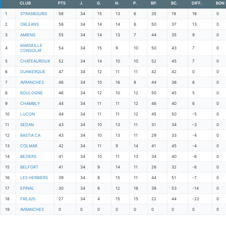
CLUB
PTS
J.
G.
N.
P.
BP.
BC.
DIFF.
BON
1
STRASBOURG
58
34
15
13
6
35
19
16
0
2
ORLEANS
56
34
14
14
6
50
37
13
0
3
AMIENS
55
34
14
13
7
44
35
9
0
MARSEILLE
4
54
34
15
9
10
50
43
7
0
CONSOLAT
5
CHATEAUROUX
52
34
14
10
10
52
45
7
0
6
DUNKERQUE
47
34
12
11
11
42
42
0
0
7
AVRANCHES
46
34
10
16
8
44
36
8
0
8
BOULOGNE
46
34
12
10
12
50
45
5
0
9
CHAMBLY
44
34
11
11
12
46
40
6
0
10
LUCON
44
34
11
11
12
45
50
-5
0
11
SEDAN
43
34
10
13
11
31
34
-3
0
12
BASTIA CA
43
34
10
13
11
29
33
-4
0
13
COLMAR
42
34
11
9
14
41
45
-4
0
14
BEZIERS
41
34
10
11
13
34
40
-6
0
15
BELFORT
41
34
9
14
11
26
32
-6
0
16
LES HERBIERS
39
34
8
15
11
44
51
-7
0
17
EPINAL
30
34
6
12
16
39
53
-14
0
18
FREJUS
27
34
4
15
15
22
44
-22
0
19
AVRANCHES
0
0
0
0
0
0
0
0
0