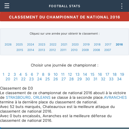
☰
⋮
FOOTBALL STATS
CLASSEMENT DU CHAMPIONNAT DE NATIONAL 2016
Cliquez sur une année pour obtenir le classement :
2026
2025
2024
2023
2022
2021
2020
2019
2018
2017
2016
2015
2014
2013
2012
2011
2010
2009
2008
2007
Choisir une journée de championnat :
1
2
3
4
5
6
7
8
9
10
11
12
13
14
15
16
17
18
19
20
21
22
23
24
25
26
27
28
29
30
31
32
33
34
Classement de D3
Le classement de ce championnat de national 2016 abouti à la victoire
de
STRASBOURG
.
ORLEANS
se classe à la seconde place.
AVRANCHES
termine à la dernière place du classement de national.
Avec 52 buts marqués, Chateauroux est la meilleure attaque du
classement de national 2016.
Avec 0 buts encaissés, Avranches est la meilleure défense du
classement de national 2016.