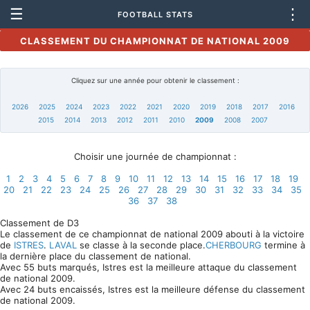
☰
⋮
FOOTBALL STATS
CLASSEMENT DU CHAMPIONNAT DE NATIONAL 2009
Cliquez sur une année pour obtenir le classement :
2026
2025
2024
2023
2022
2021
2020
2019
2018
2017
2016
2015
2014
2013
2012
2011
2010
2009
2008
2007
Choisir une journée de championnat :
1
2
3
4
5
6
7
8
9
10
11
12
13
14
15
16
17
18
19
20
21
22
23
24
25
26
27
28
29
30
31
32
33
34
35
36
37
38
Classement de D3
Le classement de ce championnat de national 2009 abouti à la victoire
de
ISTRES
.
LAVAL
se classe à la seconde place.
CHERBOURG
termine à
la dernière place du classement de national.
Avec 55 buts marqués, Istres est la meilleure attaque du classement
de national 2009.
Avec 24 buts encaissés, Istres est la meilleure défense du classement
de national 2009.