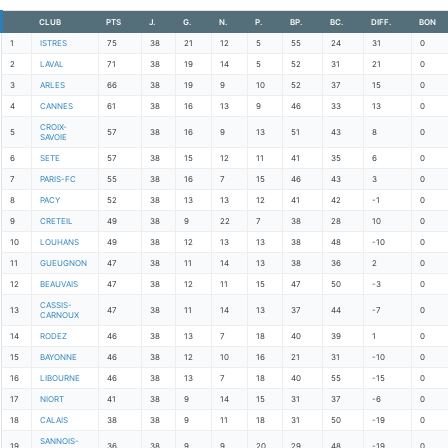
CLUB
PTS
J.
G.
N.
P.
BP.
BC.
DIFF.
BON
1
ISTRES
75
38
21
12
5
55
24
31
0
2
LAVAL
71
38
19
14
5
52
31
21
0
3
ARLES
66
38
19
9
10
52
37
15
0
4
CANNES
61
38
16
13
9
46
33
13
0
CROIX-
5
57
38
16
9
13
51
43
8
0
SAVOIE
6
SETE
57
38
15
12
11
41
35
6
0
7
PARIS-FC
55
38
16
7
15
46
43
3
0
8
PACY
52
38
13
13
12
41
42
-1
0
9
CRETEIL
49
38
9
22
7
38
28
10
0
10
LOUHANS
49
38
12
13
13
38
48
-10
0
11
GUEUGNON
47
38
11
14
13
38
36
2
0
12
BEAUVAIS
47
38
12
11
15
47
50
-3
0
CASSIS-
13
47
38
11
14
13
37
44
-7
0
CARNOUX
14
RODEZ
46
38
13
7
18
40
39
1
0
15
BAYONNE
46
38
12
10
16
21
31
-10
0
16
LIBOURNE
46
38
13
7
18
40
55
-15
0
17
NIORT
41
38
9
14
15
31
37
-6
0
18
CALAIS
38
38
9
11
18
31
50
-19
0
SANNOIS-
19
36
38
9
9
20
29
48
-19
0