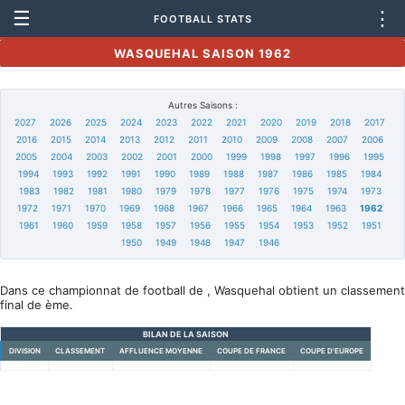
☰
⋮
FOOTBALL STATS
WASQUEHAL SAISON 1962
Autres Saisons :
2027
2026
2025
2024
2023
2022
2021
2020
2019
2018
2017
2016
2015
2014
2013
2012
2011
2010
2009
2008
2007
2006
2005
2004
2003
2002
2001
2000
1999
1998
1997
1996
1995
1994
1993
1992
1991
1990
1989
1988
1987
1986
1985
1984
1983
1982
1981
1980
1979
1978
1977
1976
1975
1974
1973
1972
1971
1970
1969
1968
1967
1966
1965
1964
1963
1962
1961
1960
1959
1958
1957
1956
1955
1954
1953
1952
1951
1950
1949
1948
1947
1946
Dans ce championnat de football de , Wasquehal obtient un classement
final de ème.
BILAN DE LA SAISON
DIVISION
CLASSEMENT
AFFLUENCE MOYENNE
COUPE DE FRANCE
COUPE D'EUROPE