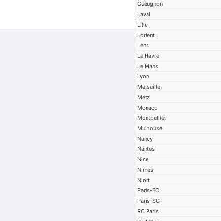
Gueugnon
Laval
Lille
Lorient
Lens
Le Havre
Le Mans
Lyon
Marseille
Metz
Monaco
Montpellier
Mulhouse
Nancy
Nantes
Nice
Nimes
Niort
Paris-FC
Paris-SG
RC Paris