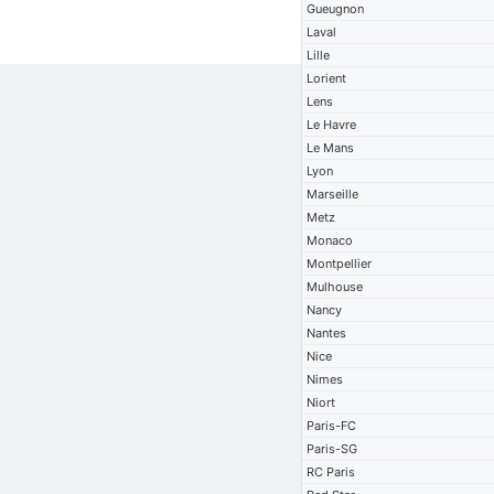
Gueugnon
Laval
Lille
Lorient
Lens
Le Havre
Le Mans
Lyon
Marseille
Metz
Monaco
Montpellier
Mulhouse
Nancy
Nantes
Nice
Nimes
Niort
Paris-FC
Paris-SG
RC Paris