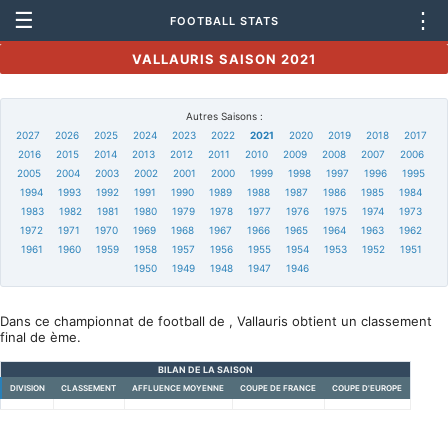
☰
⋮
FOOTBALL STATS
VALLAURIS SAISON 2021
Autres Saisons :
2027
2026
2025
2024
2023
2022
2021
2020
2019
2018
2017
2016
2015
2014
2013
2012
2011
2010
2009
2008
2007
2006
2005
2004
2003
2002
2001
2000
1999
1998
1997
1996
1995
1994
1993
1992
1991
1990
1989
1988
1987
1986
1985
1984
1983
1982
1981
1980
1979
1978
1977
1976
1975
1974
1973
1972
1971
1970
1969
1968
1967
1966
1965
1964
1963
1962
1961
1960
1959
1958
1957
1956
1955
1954
1953
1952
1951
1950
1949
1948
1947
1946
Dans ce championnat de football de , Vallauris obtient un classement
final de ème.
BILAN DE LA SAISON
DIVISION
CLASSEMENT
AFFLUENCE MOYENNE
COUPE DE FRANCE
COUPE D'EUROPE