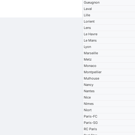
Gueugnon
Laval
Lille
Lorient
Lens
Le Havre
Le Mans
Lyon
Marseille
Metz
Monaco
Montpellier
Mulhouse
Nancy
Nantes
Nice
Nimes
Niort
Paris-FC
Paris-SG
RC Paris