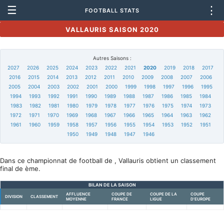
☰
⋮
FOOTBALL STATS
VALLAURIS SAISON 2020
Autres Saisons :
2027
2026
2025
2024
2023
2022
2021
2020
2019
2018
2017
2016
2015
2014
2013
2012
2011
2010
2009
2008
2007
2006
2005
2004
2003
2002
2001
2000
1999
1998
1997
1996
1995
1994
1993
1992
1991
1990
1989
1988
1987
1986
1985
1984
1983
1982
1981
1980
1979
1978
1977
1976
1975
1974
1973
1972
1971
1970
1969
1968
1967
1966
1965
1964
1963
1962
1961
1960
1959
1958
1957
1956
1955
1954
1953
1952
1951
1950
1949
1948
1947
1946
Dans ce championnat de football de , Vallauris obtient un classement
final de ème.
BILAN DE LA SAISON
AFFLUENCE
COUPE DE
COUPE DE LA
COUPE
DIVISION
CLASSEMENT
MOYENNE
FRANCE
LIGUE
D'EUROPE