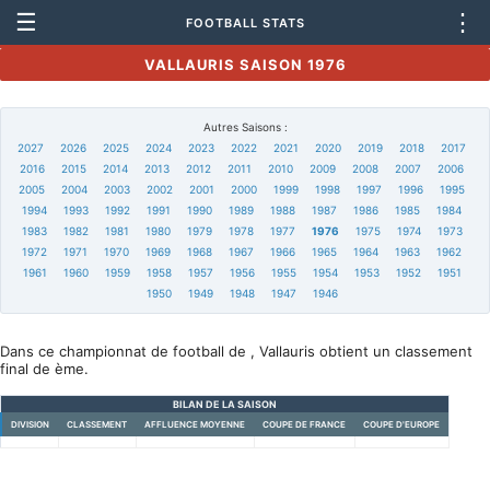
☰
⋮
FOOTBALL STATS
VALLAURIS SAISON 1976
Autres Saisons :
2027
2026
2025
2024
2023
2022
2021
2020
2019
2018
2017
2016
2015
2014
2013
2012
2011
2010
2009
2008
2007
2006
2005
2004
2003
2002
2001
2000
1999
1998
1997
1996
1995
1994
1993
1992
1991
1990
1989
1988
1987
1986
1985
1984
1983
1982
1981
1980
1979
1978
1977
1976
1975
1974
1973
1972
1971
1970
1969
1968
1967
1966
1965
1964
1963
1962
1961
1960
1959
1958
1957
1956
1955
1954
1953
1952
1951
1950
1949
1948
1947
1946
Dans ce championnat de football de , Vallauris obtient un classement
final de ème.
BILAN DE LA SAISON
DIVISION
CLASSEMENT
AFFLUENCE MOYENNE
COUPE DE FRANCE
COUPE D'EUROPE