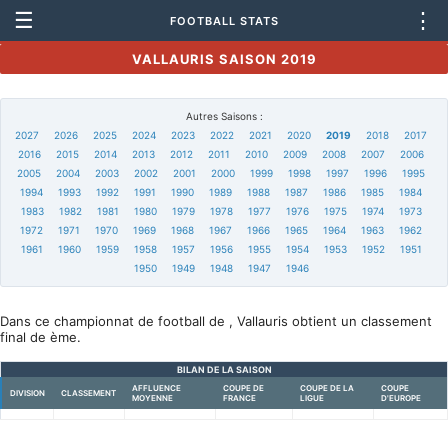
☰
⋮
FOOTBALL STATS
VALLAURIS SAISON 2019
Autres Saisons :
2027
2026
2025
2024
2023
2022
2021
2020
2019
2018
2017
2016
2015
2014
2013
2012
2011
2010
2009
2008
2007
2006
2005
2004
2003
2002
2001
2000
1999
1998
1997
1996
1995
1994
1993
1992
1991
1990
1989
1988
1987
1986
1985
1984
1983
1982
1981
1980
1979
1978
1977
1976
1975
1974
1973
1972
1971
1970
1969
1968
1967
1966
1965
1964
1963
1962
1961
1960
1959
1958
1957
1956
1955
1954
1953
1952
1951
1950
1949
1948
1947
1946
Dans ce championnat de football de , Vallauris obtient un classement
final de ème.
BILAN DE LA SAISON
AFFLUENCE
COUPE DE
COUPE DE LA
COUPE
DIVISION
CLASSEMENT
MOYENNE
FRANCE
LIGUE
D'EUROPE