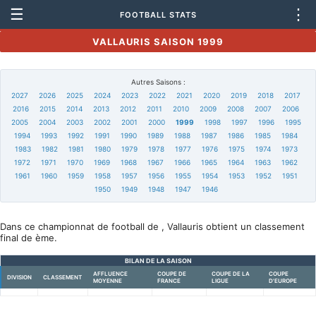
☰
⋮
FOOTBALL STATS
VALLAURIS SAISON 1999
Autres Saisons :
2027
2026
2025
2024
2023
2022
2021
2020
2019
2018
2017
2016
2015
2014
2013
2012
2011
2010
2009
2008
2007
2006
2005
2004
2003
2002
2001
2000
1999
1998
1997
1996
1995
1994
1993
1992
1991
1990
1989
1988
1987
1986
1985
1984
1983
1982
1981
1980
1979
1978
1977
1976
1975
1974
1973
1972
1971
1970
1969
1968
1967
1966
1965
1964
1963
1962
1961
1960
1959
1958
1957
1956
1955
1954
1953
1952
1951
1950
1949
1948
1947
1946
Dans ce championnat de football de , Vallauris obtient un classement
final de ème.
BILAN DE LA SAISON
AFFLUENCE
COUPE DE
COUPE DE LA
COUPE
DIVISION
CLASSEMENT
MOYENNE
FRANCE
LIGUE
D'EUROPE