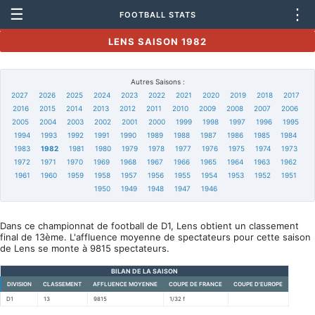
☰
⋮
FOOTBALL STATS
LENS SAISON 1982
Autres Saisons :
2027
2026
2025
2024
2023
2022
2021
2020
2019
2018
2017
2016
2015
2014
2013
2012
2011
2010
2009
2008
2007
2006
2005
2004
2003
2002
2001
2000
1999
1998
1997
1996
1995
1994
1993
1992
1991
1990
1989
1988
1987
1986
1985
1984
1983
1982
1981
1980
1979
1978
1977
1976
1975
1974
1973
1972
1971
1970
1969
1968
1967
1966
1965
1964
1963
1962
1961
1960
1959
1958
1957
1956
1955
1954
1953
1952
1951
1950
1949
1948
1947
1946
Dans ce championnat de football de D1, Lens obtient un classement
final de 13ème. L'affluence moyenne de spectateurs pour cette saison
de Lens se monte à 9815 spectateurs.
BILAN DE LA SAISON
DIVISION
CLASSEMENT
AFFLUENCE MOYENNE
COUPE DE FRANCE
COUPE D'EUROPE
D1
13
9815
1/32 f