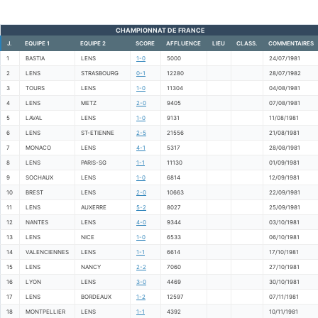
CHAMPIONNAT DE FRANCE
J.
EQUIPE 1
EQUIPE 2
SCORE
AFFLUENCE
LIEU
CLASS.
COMMENTAIRES
1
BASTIA
LENS
1-0
5000
24/07/1981
2
LENS
STRASBOURG
0-1
12280
28/07/1982
3
TOURS
LENS
1-0
11304
04/08/1981
4
LENS
METZ
2-0
9405
07/08/1981
5
LAVAL
LENS
1-0
9131
11/08/1981
6
LENS
ST-ETIENNE
2-5
21556
21/08/1981
7
MONACO
LENS
4-1
5317
28/08/1981
8
LENS
PARIS-SG
1-1
11130
01/09/1981
9
SOCHAUX
LENS
1-0
6814
12/09/1981
10
BREST
LENS
2-0
10663
22/09/1981
11
LENS
AUXERRE
5-2
8027
25/09/1981
12
NANTES
LENS
4-0
9344
03/10/1981
13
LENS
NICE
1-0
6533
06/10/1981
14
VALENCIENNES
LENS
1-1
6614
17/10/1981
15
LENS
NANCY
2-2
7060
27/10/1981
16
LYON
LENS
3-0
4469
30/10/1981
17
LENS
BORDEAUX
1-2
12597
07/11/1981
18
MONTPELLIER
LENS
1-1
4392
10/11/1981