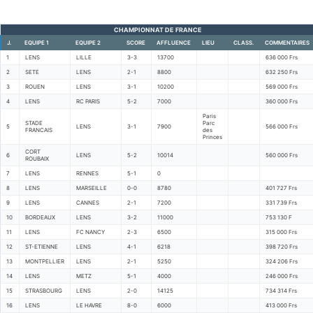
CHAMPIONNAT DE FRANCE
J.
EQUIPE 1
EQUIPE 2
SCORE
AFFLUENCE
LIEU
CLASS.
COMMENTAIRES
1
LENS
LILLE
3-3
13700
636 000 Frs
2
SETE
LENS
2-1
8800
632 250 Frs
3
ROUEN
LENS
3-1
10200
569 000 Frs
4
LENS
RC PARIS
5-2
7000
360 000 Frs
Paris
STADE
Parc
5
LENS
3-1
7900
566 000 Frs
FRANCAIS
des
Princes
CORT
6
LENS
5-2
10014
560 000 Frs
ROUBAIX
7
LENS
RENNES
5-1
0
8
LENS
MARSEILLE
0-0
8780
401 727 Frs
9
LENS
CANNES
2-1
7200
331 739 Frs
10
BORDEAUX
LENS
3-2
11000
753 130 F
11
LENS
FC NANCY
2-3
6500
315 000 Frs
12
ST-ETIENNE
LENS
4-1
6218
398 720 Frs
13
MONTPELLIER
LENS
2-1
5250
324 206 Frs
14
LENS
METZ
5-1
4000
246 000 Frs
15
STRASBOURG
LENS
2-0
14125
734 314 Frs
16
LENS
LE HAVRE
8-0
6000
413 000 Frs