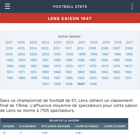
☰
⋮
FOOTBALL STATS
LENS SAISON 1947
Autres Saisons :
2027
2026
2025
2024
2023
2022
2021
2020
2019
2018
2017
2016
2015
2014
2013
2012
2011
2010
2009
2008
2007
2006
2005
2004
2003
2002
2001
2000
1999
1998
1997
1996
1995
1994
1993
1992
1991
1990
1989
1988
1987
1986
1985
1984
1983
1982
1981
1980
1979
1978
1977
1976
1975
1974
1973
1972
1971
1970
1969
1968
1967
1966
1965
1964
1963
1962
1961
1960
1959
1958
1957
1956
1955
1954
1953
1952
1951
1950
1949
1948
1947
1946
Dans ce championnat de football de D1, Lens obtient un classement
final de 17ème. L'affluence moyenne de spectateurs pour cette saison
de Lens se monte à 7105 spectateurs.
BILAN DE LA SAISON
DIVISION
CLASSEMENT
AFFLUENCE MOYENNE
COUPE DE FRANCE
COUPE D'EUROPE
D1
17
7105
1/16 f