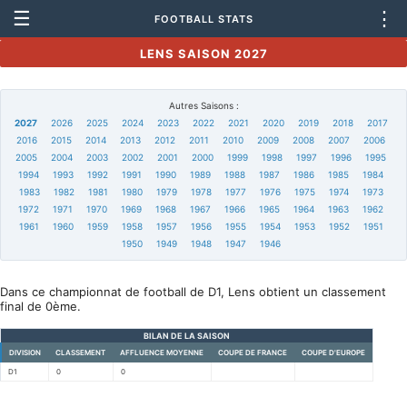
☰
⋮
FOOTBALL STATS
LENS SAISON 2027
Autres Saisons :
2027
2026
2025
2024
2023
2022
2021
2020
2019
2018
2017
2016
2015
2014
2013
2012
2011
2010
2009
2008
2007
2006
2005
2004
2003
2002
2001
2000
1999
1998
1997
1996
1995
1994
1993
1992
1991
1990
1989
1988
1987
1986
1985
1984
1983
1982
1981
1980
1979
1978
1977
1976
1975
1974
1973
1972
1971
1970
1969
1968
1967
1966
1965
1964
1963
1962
1961
1960
1959
1958
1957
1956
1955
1954
1953
1952
1951
1950
1949
1948
1947
1946
Dans ce championnat de football de D1, Lens obtient un classement
final de 0ème.
BILAN DE LA SAISON
DIVISION
CLASSEMENT
AFFLUENCE MOYENNE
COUPE DE FRANCE
COUPE D'EUROPE
D1
0
0