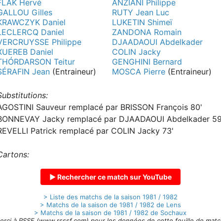
FLAK Hervé
ANZIANI Philippe
GALLOU Gilles
RUTY Jean Luc
KRAWCZYK Daniel
LUKETIN Shimeï
LECLERCQ Daniel
ZANDONA Romain
VERCRUYSSE Philippe
DJAADAOUI Abdelkader
XUEREB Daniel
COLIN Jacky
THÓRDARSON Teitur
GENGHINI Bernard
SÉRAFIN Jean
(Entraineur)
MOSCA Pierre
(Entraineur)
Substitutions:
AGOSTINI Sauveur remplacé par BRISSON François 80'
BONNEVAY Jacky remplacé par DJAADAOUI Abdelkader 59
REVELLI Patrick remplacé par COLIN Jacky 73'
Cartons:
▶ Rechercher ce match sur YouTube
> Liste des matchs de la saison 1981 / 1982
> Matchs de la saison de 1981 / 1982 de Lens
> Matchs de la saison de 1981 / 1982 de Sochaux
erci à RSSF (www.rsssf.com) pour les données de cette feuille de matc