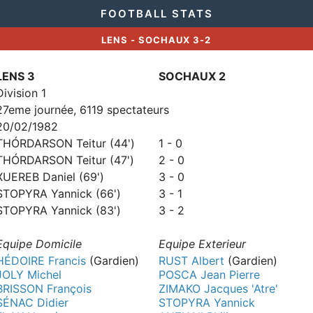
FOOTBALL STATS
LENS - SOCHAUX 3-2
LENS 3
SOCHAUX 2
Division 1
27eme journée, 6119 spectateurs
20/02/1982
THÓRDARSON Teitur (44')
1 - 0
THÓRDARSON Teitur (47')
2 - 0
XUEREB Daniel (69')
3 - 0
STOPYRA Yannick (66')
3 - 1
STOPYRA Yannick (83')
3 - 2
Equipe Domicile
Equipe Exterieur
HÉDOIRE Francis
(Gardien)
RUST Albert
(Gardien)
JOLY Michel
POSCA Jean Pierre
BRISSON François
ZIMAKO Jacques 'Atre'
SÉNAC Didier
STOPYRA Yannick