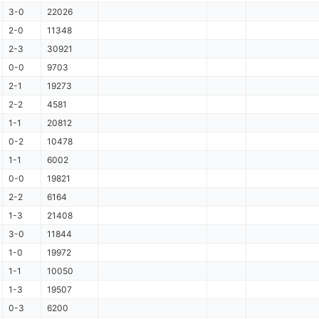
3-0
22026
2-0
11348
2-3
30921
0-0
9703
2-1
19273
2-2
4581
1-1
20812
0-2
10478
1-1
6002
0-0
19821
2-2
6164
1-3
21408
3-0
11844
1-0
19972
1-1
10050
1-3
19507
0-3
6200