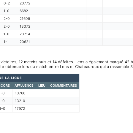
0-2
20772
1-0
6682
2-0
21609
2-0
13372
1-0
23714
1-1
20621
 victoires, 12 matchs nuls et 14 défaites. Lens a également marqué 42 b
 été obtenue lors du match entre Lens et Chateauroux qui a rassemblé 
E LA LIGUE
SCORE
AFFLUENCE
LIEU
COMMENTAIRES
1-0
10766
1-0
13210
4-0
17972