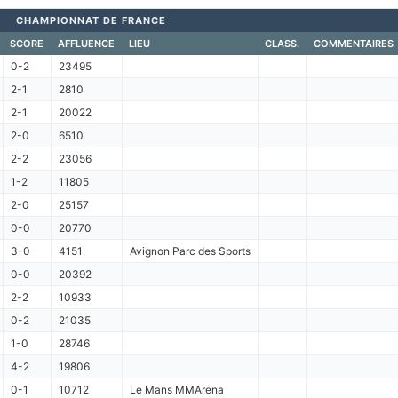
CHAMPIONNAT DE FRANCE
SCORE
AFFLUENCE
LIEU
CLASS.
COMMENTAIRES
0-2
23495
2-1
2810
2-1
20022
2-0
6510
2-2
23056
1-2
11805
2-0
25157
0-0
20770
3-0
4151
Avignon Parc des Sports
0-0
20392
2-2
10933
0-2
21035
1-0
28746
4-2
19806
0-1
10712
Le Mans MMArena