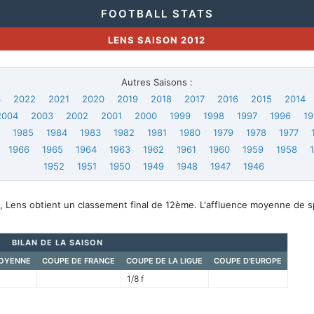
FOOTBALL STATS
LENS SAISON 2012
Autres Saisons :
3
2022
2021
2020
2019
2018
2017
2016
2015
2014
2004
2003
2002
2001
2000
1999
1998
1997
1996
19
6
1985
1984
1983
1982
1981
1980
1979
1978
1977
1966
1965
1964
1963
1962
1961
1960
1959
1958
1952
1951
1950
1949
1948
1947
1946
, Lens obtient un classement final de 12ème. L'affluence moyenne de s
BILAN DE LA SAISON
OYENNE
COUPE DE FRANCE
COUPE DE LA LIGUE
COUPE D'EUROPE
1/8 f