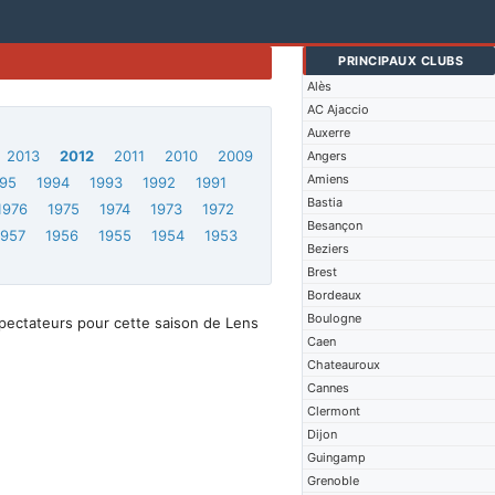
PRINCIPAUX CLUBS
Alès
AC Ajaccio
Auxerre
2013
2012
2011
2010
2009
Angers
Amiens
95
1994
1993
1992
1991
Bastia
1976
1975
1974
1973
1972
Besançon
1957
1956
1955
1954
1953
Beziers
Brest
Bordeaux
Boulogne
pectateurs pour cette saison de Lens
Caen
Chateauroux
Cannes
Clermont
Dijon
Guingamp
Grenoble