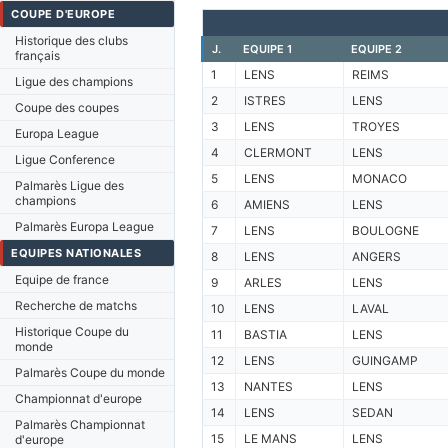
COUPE D'EUROPE
Historique des clubs
J.
EQUIPE 1
EQUIPE 2
français
1
LENS
REIMS
Ligue des champions
2
ISTRES
LENS
Coupe des coupes
3
LENS
TROYES
Europa League
4
CLERMONT
LENS
Ligue Conference
5
LENS
MONACO
Palmarès Ligue des
champions
6
AMIENS
LENS
Palmarès Europa League
7
LENS
BOULOGNE
EQUIPES NATIONALES
8
LENS
ANGERS
Equipe de france
9
ARLES
LENS
Recherche de matchs
10
LENS
LAVAL
Historique Coupe du
11
BASTIA
LENS
monde
12
LENS
GUINGAMP
Palmarès Coupe du monde
13
NANTES
LENS
Championnat d'europe
14
LENS
SEDAN
Palmarès Championnat
15
LE MANS
LENS
d'europe