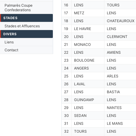
16
LENS
TOURS
Palmarès Coupe
Confederations
17
METZ
LENS
STADES
18
LENS
CHATEAUROUX
Stades et Affluences
19
LE HAVRE
LENS
DIVERS
20
LENS
CLERMONT
Liens
21
MONACO
LENS
Contact
22
LENS
AMIENS
23
BOULOGNE
LENS
24
ANGERS
LENS
25
LENS
ARLES
26
LAVAL
LENS
27
LENS
BASTIA
28
GUINGAMP
LENS
29
LENS
NANTES
30
SEDAN
LENS
31
LENS
LE MANS
32
TOURS
LENS