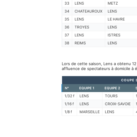
33
LENS
METZ
34
CHATEAUROUX
LENS
35
LENS
LE HAVRE
36
TROYES
LENS
37
LENS
ISTRES
38
REIMS
LENS
Lors de cette saison, Lens a obtenu 12
affluence de spectateurs à domicile à
COUPE D
N°
EQUIPE 1
EQUIPE 2
1/32 f
LENS
TOURS
1/16 f
LENS
CROIX-SAVOIE
1/8 f
MARSEILLE
LENS