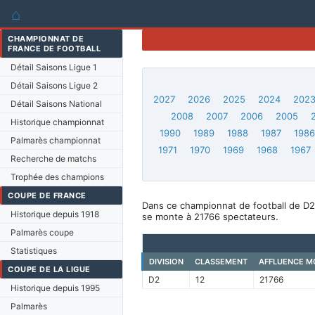
⌂
CHAMPIONNAT DE
FRANCE DE FOOTBALL
Détail Saisons Ligue 1
Détail Saisons Ligue 2
2027
2026
2025
2024
202
Détail Saisons National
2008
2007
2006
2005
Historique championnat
1990
1989
1988
1987
198
Palmarès championnat
1971
1970
1969
1968
1967
Recherche de matchs
Trophée des champions
COUPE DE FRANCE
Dans ce championnat de football de D2
Historique depuis 1918
se monte à 21766 spectateurs.
Palmarès coupe
Statistiques
DIVISION
CLASSEMENT
AFFLUENCE M
COUPE DE LA LIGUE
D2
12
21766
Historique depuis 1995
Palmarès