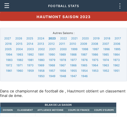
☰
⋮
FOOTBALL STATS
HAUTMONT SAISON 2023
Autres Saisons :
2027
2026
2025
2024
2023
2022
2021
2020
2019
2018
2017
2016
2015
2014
2013
2012
2011
2010
2009
2008
2007
2006
2005
2004
2003
2002
2001
2000
1999
1998
1997
1996
1995
1994
1993
1992
1991
1990
1989
1988
1987
1986
1985
1984
1983
1982
1981
1980
1979
1978
1977
1976
1975
1974
1973
1972
1971
1970
1969
1968
1967
1966
1965
1964
1963
1962
1961
1960
1959
1958
1957
1956
1955
1954
1953
1952
1951
1950
1949
1948
1947
1946
Dans ce championnat de football de , Hautmont obtient un classement
final de ème.
BILAN DE LA SAISON
DIVISION
CLASSEMENT
AFFLUENCE MOYENNE
COUPE DE FRANCE
COUPE D'EUROPE