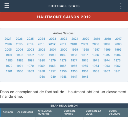
☰
⋮
FOOTBALL STATS
HAUTMONT SAISON 2012
Autres Saisons :
2027
2026
2025
2024
2023
2022
2021
2020
2019
2018
2017
2016
2015
2014
2013
2012
2011
2010
2009
2008
2007
2006
2005
2004
2003
2002
2001
2000
1999
1998
1997
1996
1995
1994
1993
1992
1991
1990
1989
1988
1987
1986
1985
1984
1983
1982
1981
1980
1979
1978
1977
1976
1975
1974
1973
1972
1971
1970
1969
1968
1967
1966
1965
1964
1963
1962
1961
1960
1959
1958
1957
1956
1955
1954
1953
1952
1951
1950
1949
1948
1947
1946
Dans ce championnat de football de , Hautmont obtient un classement
final de ème.
BILAN DE LA SAISON
AFFLUENCE
COUPE DE
COUPE DE LA
COUPE
DIVISION
CLASSEMENT
MOYENNE
FRANCE
LIGUE
D'EUROPE