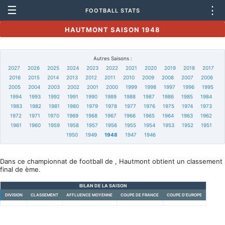
☰
⋮
FOOTBALL STATS
HAUTMONT SAISON 1948
Autres Saisons :
2027
2026
2025
2024
2023
2022
2021
2020
2019
2018
2017
2016
2015
2014
2013
2012
2011
2010
2009
2008
2007
2006
2005
2004
2003
2002
2001
2000
1999
1998
1997
1996
1995
1994
1993
1992
1991
1990
1989
1988
1987
1986
1985
1984
1983
1982
1981
1980
1979
1978
1977
1976
1975
1974
1973
1972
1971
1970
1969
1968
1967
1966
1965
1964
1963
1962
1961
1960
1959
1958
1957
1956
1955
1954
1953
1952
1951
1950
1949
1948
1947
1946
Dans ce championnat de football de , Hautmont obtient un classement
final de ème.
BILAN DE LA SAISON
DIVISION
CLASSEMENT
AFFLUENCE MOYENNE
COUPE DE FRANCE
COUPE D'EUROPE