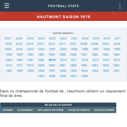
☰
⋮
FOOTBALL STATS
HAUTMONT SAISON 1979
Autres Saisons :
2027
2026
2025
2024
2023
2022
2021
2020
2019
2018
2017
2016
2015
2014
2013
2012
2011
2010
2009
2008
2007
2006
2005
2004
2003
2002
2001
2000
1999
1998
1997
1996
1995
1994
1993
1992
1991
1990
1989
1988
1987
1986
1985
1984
1983
1982
1981
1980
1979
1978
1977
1976
1975
1974
1973
1972
1971
1970
1969
1968
1967
1966
1965
1964
1963
1962
1961
1960
1959
1958
1957
1956
1955
1954
1953
1952
1951
1950
1949
1948
1947
1946
Dans ce championnat de football de , Hautmont obtient un classement
final de ème.
BILAN DE LA SAISON
DIVISION
CLASSEMENT
AFFLUENCE MOYENNE
COUPE DE FRANCE
COUPE D'EUROPE