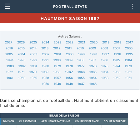
☰
⋮
FOOTBALL STATS
HAUTMONT SAISON 1967
Autres Saisons :
2027
2026
2025
2024
2023
2022
2021
2020
2019
2018
2017
2016
2015
2014
2013
2012
2011
2010
2009
2008
2007
2006
2005
2004
2003
2002
2001
2000
1999
1998
1997
1996
1995
1994
1993
1992
1991
1990
1989
1988
1987
1986
1985
1984
1983
1982
1981
1980
1979
1978
1977
1976
1975
1974
1973
1972
1971
1970
1969
1968
1967
1966
1965
1964
1963
1962
1961
1960
1959
1958
1957
1956
1955
1954
1953
1952
1951
1950
1949
1948
1947
1946
Dans ce championnat de football de , Hautmont obtient un classement
final de ème.
BILAN DE LA SAISON
DIVISION
CLASSEMENT
AFFLUENCE MOYENNE
COUPE DE FRANCE
COUPE D'EUROPE