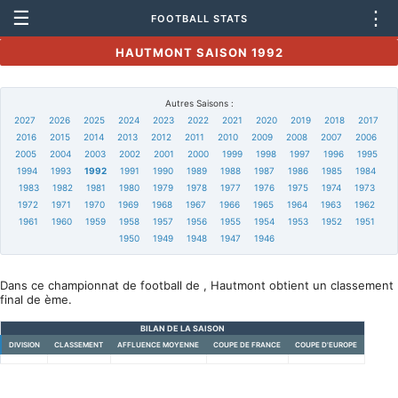
☰
⋮
FOOTBALL STATS
HAUTMONT SAISON 1992
Autres Saisons :
2027
2026
2025
2024
2023
2022
2021
2020
2019
2018
2017
2016
2015
2014
2013
2012
2011
2010
2009
2008
2007
2006
2005
2004
2003
2002
2001
2000
1999
1998
1997
1996
1995
1994
1993
1992
1991
1990
1989
1988
1987
1986
1985
1984
1983
1982
1981
1980
1979
1978
1977
1976
1975
1974
1973
1972
1971
1970
1969
1968
1967
1966
1965
1964
1963
1962
1961
1960
1959
1958
1957
1956
1955
1954
1953
1952
1951
1950
1949
1948
1947
1946
Dans ce championnat de football de , Hautmont obtient un classement
final de ème.
BILAN DE LA SAISON
DIVISION
CLASSEMENT
AFFLUENCE MOYENNE
COUPE DE FRANCE
COUPE D'EUROPE