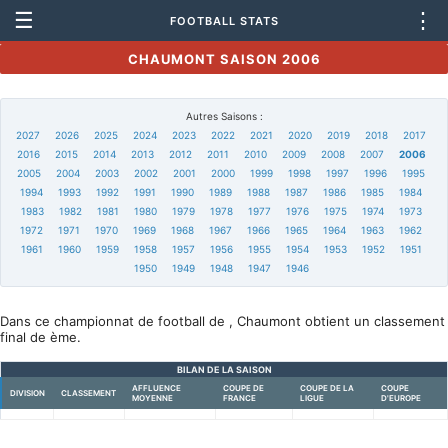
☰
⋮
FOOTBALL STATS
CHAUMONT SAISON 2006
Autres Saisons :
2027
2026
2025
2024
2023
2022
2021
2020
2019
2018
2017
2016
2015
2014
2013
2012
2011
2010
2009
2008
2007
2006
2005
2004
2003
2002
2001
2000
1999
1998
1997
1996
1995
1994
1993
1992
1991
1990
1989
1988
1987
1986
1985
1984
1983
1982
1981
1980
1979
1978
1977
1976
1975
1974
1973
1972
1971
1970
1969
1968
1967
1966
1965
1964
1963
1962
1961
1960
1959
1958
1957
1956
1955
1954
1953
1952
1951
1950
1949
1948
1947
1946
Dans ce championnat de football de , Chaumont obtient un classement
final de ème.
BILAN DE LA SAISON
AFFLUENCE
COUPE DE
COUPE DE LA
COUPE
DIVISION
CLASSEMENT
MOYENNE
FRANCE
LIGUE
D'EUROPE