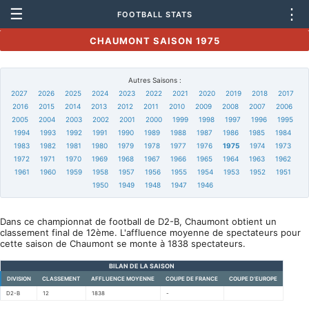
☰
⋮
FOOTBALL STATS
CHAUMONT SAISON 1975
Autres Saisons :
2027
2026
2025
2024
2023
2022
2021
2020
2019
2018
2017
2016
2015
2014
2013
2012
2011
2010
2009
2008
2007
2006
2005
2004
2003
2002
2001
2000
1999
1998
1997
1996
1995
1994
1993
1992
1991
1990
1989
1988
1987
1986
1985
1984
1983
1982
1981
1980
1979
1978
1977
1976
1975
1974
1973
1972
1971
1970
1969
1968
1967
1966
1965
1964
1963
1962
1961
1960
1959
1958
1957
1956
1955
1954
1953
1952
1951
1950
1949
1948
1947
1946
Dans ce championnat de football de D2-B, Chaumont obtient un
classement final de 12ème. L'affluence moyenne de spectateurs pour
cette saison de Chaumont se monte à 1838 spectateurs.
BILAN DE LA SAISON
DIVISION
CLASSEMENT
AFFLUENCE MOYENNE
COUPE DE FRANCE
COUPE D'EUROPE
D2-B
12
1838
-