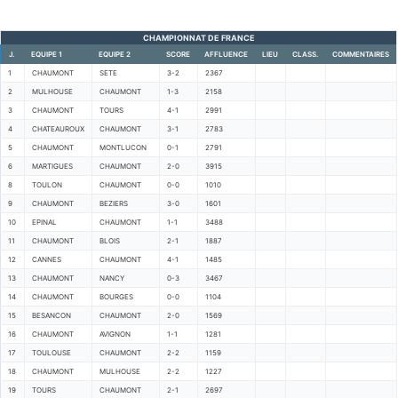
CHAMPIONNAT DE FRANCE
J.
EQUIPE 1
EQUIPE 2
SCORE
AFFLUENCE
LIEU
CLASS.
COMMENTAIRES
1
CHAUMONT
SETE
3-2
2367
2
MULHOUSE
CHAUMONT
1-3
2158
3
CHAUMONT
TOURS
4-1
2991
4
CHATEAUROUX
CHAUMONT
3-1
2783
5
CHAUMONT
MONTLUCON
0-1
2791
6
MARTIGUES
CHAUMONT
2-0
3915
8
TOULON
CHAUMONT
0-0
1010
9
CHAUMONT
BEZIERS
3-0
1601
10
EPINAL
CHAUMONT
1-1
3488
11
CHAUMONT
BLOIS
2-1
1887
12
CANNES
CHAUMONT
4-1
1485
13
CHAUMONT
NANCY
0-3
3467
14
CHAUMONT
BOURGES
0-0
1104
15
BESANCON
CHAUMONT
2-0
1569
16
CHAUMONT
AVIGNON
1-1
1281
17
TOULOUSE
CHAUMONT
2-2
1159
18
CHAUMONT
MULHOUSE
2-2
1227
19
TOURS
CHAUMONT
2-1
2697