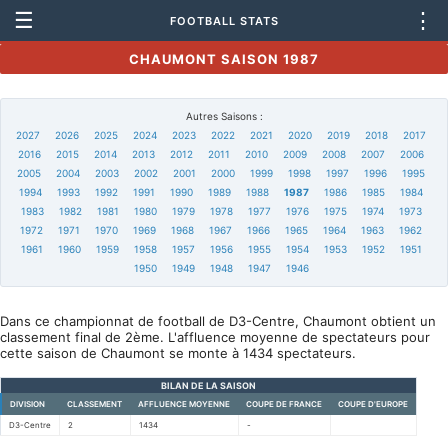
☰
⋮
FOOTBALL STATS
CHAUMONT SAISON 1987
Autres Saisons :
2027
2026
2025
2024
2023
2022
2021
2020
2019
2018
2017
2016
2015
2014
2013
2012
2011
2010
2009
2008
2007
2006
2005
2004
2003
2002
2001
2000
1999
1998
1997
1996
1995
1994
1993
1992
1991
1990
1989
1988
1987
1986
1985
1984
1983
1982
1981
1980
1979
1978
1977
1976
1975
1974
1973
1972
1971
1970
1969
1968
1967
1966
1965
1964
1963
1962
1961
1960
1959
1958
1957
1956
1955
1954
1953
1952
1951
1950
1949
1948
1947
1946
Dans ce championnat de football de D3-Centre, Chaumont obtient un
classement final de 2ème. L'affluence moyenne de spectateurs pour
cette saison de Chaumont se monte à 1434 spectateurs.
BILAN DE LA SAISON
DIVISION
CLASSEMENT
AFFLUENCE MOYENNE
COUPE DE FRANCE
COUPE D'EUROPE
D3-Centre
2
1434
-