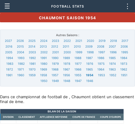
☰
⋮
FOOTBALL STATS
CHAUMONT SAISON 1954
Autres Saisons :
2027
2026
2025
2024
2023
2022
2021
2020
2019
2018
2017
2016
2015
2014
2013
2012
2011
2010
2009
2008
2007
2006
2005
2004
2003
2002
2001
2000
1999
1998
1997
1996
1995
1994
1993
1992
1991
1990
1989
1988
1987
1986
1985
1984
1983
1982
1981
1980
1979
1978
1977
1976
1975
1974
1973
1972
1971
1970
1969
1968
1967
1966
1965
1964
1963
1962
1961
1960
1959
1958
1957
1956
1955
1954
1953
1952
1951
1950
1949
1948
1947
1946
Dans ce championnat de football de , Chaumont obtient un classement
final de ème.
BILAN DE LA SAISON
DIVISION
CLASSEMENT
AFFLUENCE MOYENNE
COUPE DE FRANCE
COUPE D'EUROPE