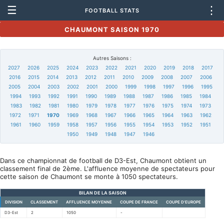
☰
⋮
FOOTBALL STATS
CHAUMONT SAISON 1970
Autres Saisons :
2027
2026
2025
2024
2023
2022
2021
2020
2019
2018
2017
2016
2015
2014
2013
2012
2011
2010
2009
2008
2007
2006
2005
2004
2003
2002
2001
2000
1999
1998
1997
1996
1995
1994
1993
1992
1991
1990
1989
1988
1987
1986
1985
1984
1983
1982
1981
1980
1979
1978
1977
1976
1975
1974
1973
1972
1971
1970
1969
1968
1967
1966
1965
1964
1963
1962
1961
1960
1959
1958
1957
1956
1955
1954
1953
1952
1951
1950
1949
1948
1947
1946
Dans ce championnat de football de D3-Est, Chaumont obtient un
classement final de 2ème. L'affluence moyenne de spectateurs pour
cette saison de Chaumont se monte à 1050 spectateurs.
BILAN DE LA SAISON
DIVISION
CLASSEMENT
AFFLUENCE MOYENNE
COUPE DE FRANCE
COUPE D'EUROPE
D3-Est
2
1050
-