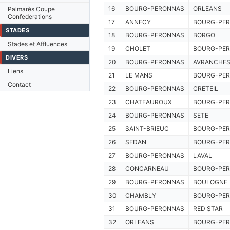
16
BOURG-PERONNAS
ORLEANS
Palmarès Coupe
Confederations
17
ANNECY
BOURG-PE
STADES
18
BOURG-PERONNAS
BORGO
Stades et Affluences
19
CHOLET
BOURG-PE
DIVERS
20
BOURG-PERONNAS
AVRANCHE
Liens
21
LE MANS
BOURG-PE
Contact
22
BOURG-PERONNAS
CRETEIL
23
CHATEAUROUX
BOURG-PE
24
BOURG-PERONNAS
SETE
25
SAINT-BRIEUC
BOURG-PE
26
SEDAN
BOURG-PE
27
BOURG-PERONNAS
LAVAL
28
CONCARNEAU
BOURG-PE
29
BOURG-PERONNAS
BOULOGNE
30
CHAMBLY
BOURG-PE
31
BOURG-PERONNAS
RED STAR
32
ORLEANS
BOURG-PE