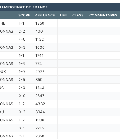
HAMPIONNAT DE FRANCE
SCORE
AFFLUENCE
LIEU
CLASS.
COMMENTAIRES
CHE
1-1
1350
RONNAS
2-2
400
4-0
1132
RONNAS
0-3
1000
1-1
1741
RONNAS
1-6
774
OUX
1-0
2072
RONNAS
2-5
350
UC
2-0
1943
0-0
2647
RONNAS
1-2
4332
AU
0-2
3944
RONNAS
1-2
1900
3-1
2215
RONNAS
2-1
2650