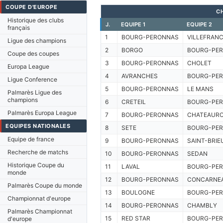
COUPE D'EUROPE
C
Historique des clubs
J.
EQUIPE 1
EQUIPE 2
français
1
BOURG-PERONNAS
VILLEFRAN
Ligue des champions
2
BORGO
BOURG-PE
Coupe des coupes
3
BOURG-PERONNAS
CHOLET
Europa League
4
AVRANCHES
BOURG-PE
Ligue Conference
5
BOURG-PERONNAS
LE MANS
Palmarès Ligue des
champions
6
CRETEIL
BOURG-PE
Palmarès Europa League
7
BOURG-PERONNAS
CHATEAUR
EQUIPES NATIONALES
8
SETE
BOURG-PE
Equipe de france
9
BOURG-PERONNAS
SAINT-BRIE
Recherche de matchs
10
BOURG-PERONNAS
SEDAN
Historique Coupe du
11
LAVAL
BOURG-PE
monde
12
BOURG-PERONNAS
CONCARNE
Palmarès Coupe du monde
13
BOULOGNE
BOURG-PE
Championnat d'europe
14
BOURG-PERONNAS
CHAMBLY
Palmarès Championnat
15
RED STAR
BOURG-PE
d'europe