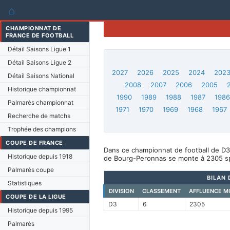
⌂
CHAMPIONNAT DE
FRANCE DE FOOTBALL
Détail Saisons Ligue 1
Détail Saisons Ligue 2
2027
2026
2025
2024
202
Détail Saisons National
2008
2007
2006
2005
Historique championnat
1990
1989
1988
1987
198
Palmarès championnat
1971
1970
1969
1968
1967
Recherche de matchs
Trophée des champions
COUPE DE FRANCE
Dans ce championnat de football de D3
Historique depuis 1918
de Bourg-Peronnas se monte à 2305 s
Palmarès coupe
BILAN 
Statistiques
DIVISION
CLASSEMENT
AFFLUENCE M
COUPE DE LA LIGUE
D3
6
2305
Historique depuis 1995
Palmarès