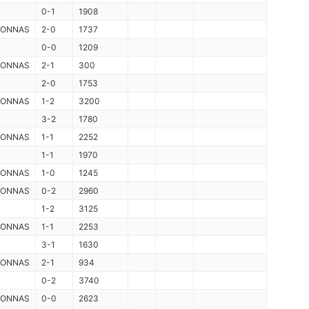
0-1
1908
RONNAS
2-0
1737
0-0
1209
RONNAS
2-1
300
S
2-0
1753
RONNAS
1-2
3200
3-2
1780
RONNAS
1-1
2252
1-1
1970
RONNAS
1-0
1245
RONNAS
0-2
2960
1-2
3125
RONNAS
1-1
2253
3-1
1630
RONNAS
2-1
934
0-2
3740
RONNAS
0-0
2623