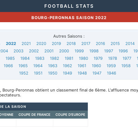
FOOTBALL STATS
BOURG-PERONNAS SAISON 2022
Autres Saisons :
3
2022
2021
2020
2019
2018
2017
2016
2015
2014
2004
2003
2002
2001
2000
1999
1998
1997
1996
19
6
1985
1984
1983
1982
1981
1980
1979
1978
1977
1966
1965
1964
1963
1962
1961
1960
1959
1958
1952
1951
1950
1949
1948
1947
1946
, Bourg-Peronnas obtient un classement final de 6ème. L'affluence mo
pectateurs.
DE LA SAISON
OYENNE
COUPE DE FRANCE
COUPE D'EUROPE