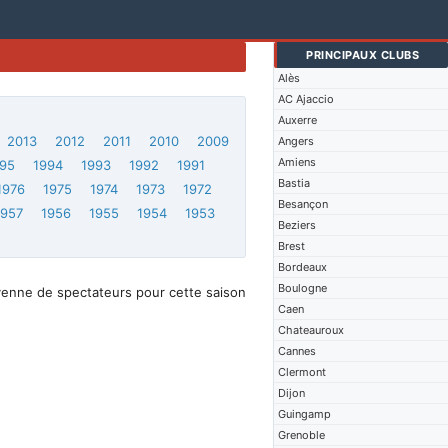
PRINCIPAUX CLUBS
Alès
AC Ajaccio
Auxerre
2013
2012
2011
2010
2009
Angers
Amiens
95
1994
1993
1992
1991
Bastia
1976
1975
1974
1973
1972
Besançon
1957
1956
1955
1954
1953
Beziers
Brest
Bordeaux
Boulogne
yenne de spectateurs pour cette saison
Caen
Chateauroux
Cannes
Clermont
Dijon
Guingamp
Grenoble