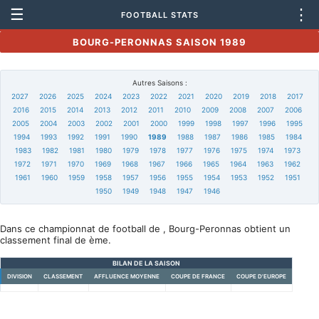
☰
⋮
FOOTBALL STATS
BOURG-PERONNAS SAISON 1989
Autres Saisons :
2027
2026
2025
2024
2023
2022
2021
2020
2019
2018
2017
2016
2015
2014
2013
2012
2011
2010
2009
2008
2007
2006
2005
2004
2003
2002
2001
2000
1999
1998
1997
1996
1995
1994
1993
1992
1991
1990
1989
1988
1987
1986
1985
1984
1983
1982
1981
1980
1979
1978
1977
1976
1975
1974
1973
1972
1971
1970
1969
1968
1967
1966
1965
1964
1963
1962
1961
1960
1959
1958
1957
1956
1955
1954
1953
1952
1951
1950
1949
1948
1947
1946
Dans ce championnat de football de , Bourg-Peronnas obtient un
classement final de ème.
BILAN DE LA SAISON
DIVISION
CLASSEMENT
AFFLUENCE MOYENNE
COUPE DE FRANCE
COUPE D'EUROPE