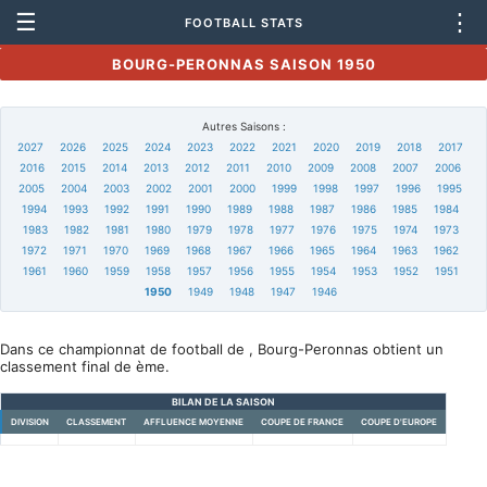
☰
⋮
FOOTBALL STATS
BOURG-PERONNAS SAISON 1950
Autres Saisons :
2027
2026
2025
2024
2023
2022
2021
2020
2019
2018
2017
2016
2015
2014
2013
2012
2011
2010
2009
2008
2007
2006
2005
2004
2003
2002
2001
2000
1999
1998
1997
1996
1995
1994
1993
1992
1991
1990
1989
1988
1987
1986
1985
1984
1983
1982
1981
1980
1979
1978
1977
1976
1975
1974
1973
1972
1971
1970
1969
1968
1967
1966
1965
1964
1963
1962
1961
1960
1959
1958
1957
1956
1955
1954
1953
1952
1951
1950
1949
1948
1947
1946
Dans ce championnat de football de , Bourg-Peronnas obtient un
classement final de ème.
BILAN DE LA SAISON
DIVISION
CLASSEMENT
AFFLUENCE MOYENNE
COUPE DE FRANCE
COUPE D'EUROPE