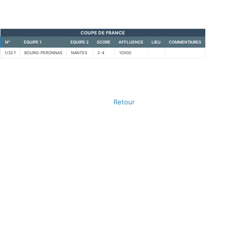
COUPE DE FRANCE
N°
EQUIPE 1
EQUIPE 2
SCORE
AFFLUENCE
LIEU
COMMENTAIRES
1/32 f
BOURG-PERONNAS
NANTES
2-4
10500
Retour