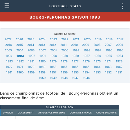
☰
⋮
FOOTBALL STATS
BOURG-PERONNAS SAISON 1993
Autres Saisons :
2027
2026
2025
2024
2023
2022
2021
2020
2019
2018
2017
2016
2015
2014
2013
2012
2011
2010
2009
2008
2007
2006
2005
2004
2003
2002
2001
2000
1999
1998
1997
1996
1995
1994
1993
1992
1991
1990
1989
1988
1987
1986
1985
1984
1983
1982
1981
1980
1979
1978
1977
1976
1975
1974
1973
1972
1971
1970
1969
1968
1967
1966
1965
1964
1963
1962
1961
1960
1959
1958
1957
1956
1955
1954
1953
1952
1951
1950
1949
1948
1947
1946
Dans ce championnat de football de , Bourg-Peronnas obtient un
classement final de ème.
BILAN DE LA SAISON
DIVISION
CLASSEMENT
AFFLUENCE MOYENNE
COUPE DE FRANCE
COUPE D'EUROPE