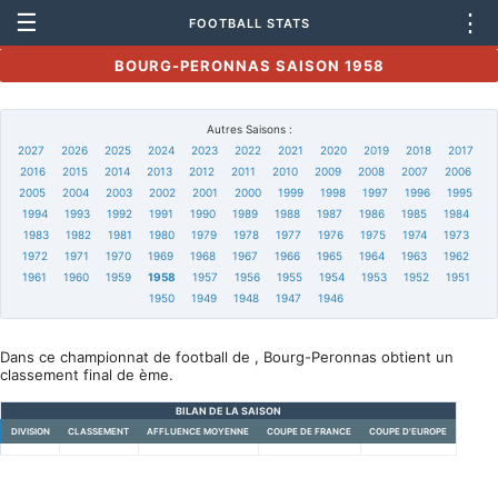
☰
⋮
FOOTBALL STATS
BOURG-PERONNAS SAISON 1958
Autres Saisons :
2027
2026
2025
2024
2023
2022
2021
2020
2019
2018
2017
2016
2015
2014
2013
2012
2011
2010
2009
2008
2007
2006
2005
2004
2003
2002
2001
2000
1999
1998
1997
1996
1995
1994
1993
1992
1991
1990
1989
1988
1987
1986
1985
1984
1983
1982
1981
1980
1979
1978
1977
1976
1975
1974
1973
1972
1971
1970
1969
1968
1967
1966
1965
1964
1963
1962
1961
1960
1959
1958
1957
1956
1955
1954
1953
1952
1951
1950
1949
1948
1947
1946
Dans ce championnat de football de , Bourg-Peronnas obtient un
classement final de ème.
BILAN DE LA SAISON
DIVISION
CLASSEMENT
AFFLUENCE MOYENNE
COUPE DE FRANCE
COUPE D'EUROPE