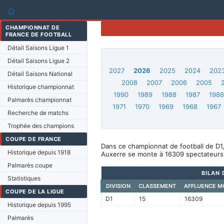
⌂
CHAMPIONNAT DE
FRANCE DE FOOTBALL
Détail Saisons Ligue 1
Détail Saisons Ligue 2
2027
2026
2025
2024
202
Détail Saisons National
2008
2007
2006
2005
Historique championnat
1990
1989
1988
1987
198
Palmarès championnat
1971
1970
1969
1968
1967
Recherche de matchs
Trophée des champions
COUPE DE FRANCE
Dans ce championnat de football de D1
Historique depuis 1918
Auxerre se monte à 16309 spectateurs
Palmarès coupe
BILAN 
Statistiques
DIVISION
CLASSEMENT
AFFLUENCE M
COUPE DE LA LIGUE
D1
15
16309
Historique depuis 1995
Palmarès