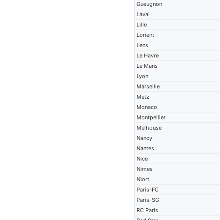
Gueugnon
Laval
Lille
Lorient
Lens
Le Havre
Le Mans
Lyon
Marseille
Metz
Monaco
Montpellier
Mulhouse
Nancy
Nantes
Nice
Nimes
Niort
Paris-FC
Paris-SG
RC Paris