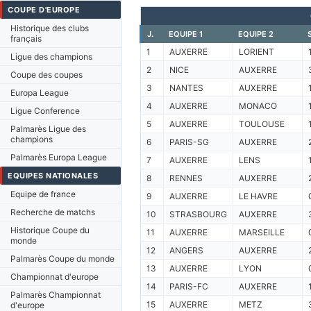
COUPE D'EUROPE
Historique des clubs
J.
EQUIPE 1
EQUIPE 2
français
1
AUXERRE
LORIENT
Ligue des champions
2
NICE
AUXERRE
Coupe des coupes
3
NANTES
AUXERRE
Europa League
4
AUXERRE
MONACO
Ligue Conference
5
AUXERRE
TOULOUSE
Palmarès Ligue des
champions
6
PARIS-SG
AUXERRE
Palmarès Europa League
7
AUXERRE
LENS
EQUIPES NATIONALES
8
RENNES
AUXERRE
Equipe de france
9
AUXERRE
LE HAVRE
Recherche de matchs
10
STRASBOURG
AUXERRE
Historique Coupe du
11
AUXERRE
MARSEILLE
monde
12
ANGERS
AUXERRE
Palmarès Coupe du monde
13
AUXERRE
LYON
Championnat d'europe
14
PARIS-FC
AUXERRE
Palmarès Championnat
15
AUXERRE
METZ
d'europe