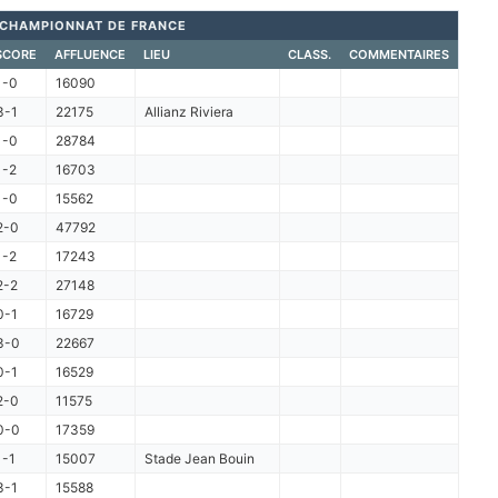
CHAMPIONNAT DE FRANCE
SCORE
AFFLUENCE
LIEU
CLASS.
COMMENTAIRES
1-0
16090
3-1
22175
Allianz Riviera
1-0
28784
1-2
16703
1-0
15562
2-0
47792
1-2
17243
2-2
27148
0-1
16729
3-0
22667
0-1
16529
2-0
11575
0-0
17359
1-1
15007
Stade Jean Bouin
3-1
15588