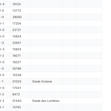
3-4
16124
2-0
13772
1-0
38083
0-1
17254
0-0
23721
0-0
15834
1-3
22931
0-3
15834
2-2
16071
0-0
16237
1-0
55766
3-0
15336
1-1
21053
Stade Océane
0-0
17041
2-2
8473
3-2
51440
Stade des Lumières
3-1
15745