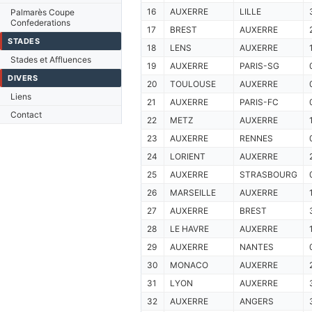
16
AUXERRE
LILLE
Palmarès Coupe
Confederations
17
BREST
AUXERRE
STADES
18
LENS
AUXERRE
Stades et Affluences
19
AUXERRE
PARIS-SG
DIVERS
20
TOULOUSE
AUXERRE
Liens
21
AUXERRE
PARIS-FC
Contact
22
METZ
AUXERRE
23
AUXERRE
RENNES
24
LORIENT
AUXERRE
25
AUXERRE
STRASBOURG
26
MARSEILLE
AUXERRE
27
AUXERRE
BREST
28
LE HAVRE
AUXERRE
29
AUXERRE
NANTES
30
MONACO
AUXERRE
31
LYON
AUXERRE
32
AUXERRE
ANGERS