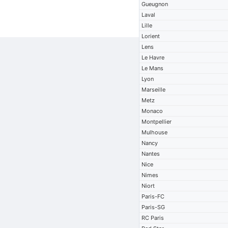
Gueugnon
Laval
Lille
Lorient
Lens
Le Havre
Le Mans
Lyon
Marseille
Metz
Monaco
Montpellier
Mulhouse
Nancy
Nantes
Nice
Nimes
Niort
Paris-FC
Paris-SG
RC Paris