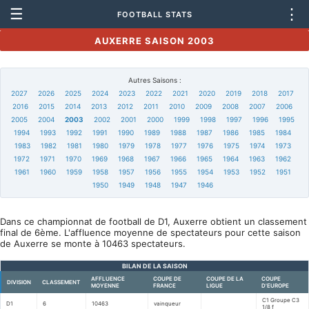
☰
⋮
FOOTBALL STATS
AUXERRE SAISON 2003
Autres Saisons :
2027
2026
2025
2024
2023
2022
2021
2020
2019
2018
2017
2016
2015
2014
2013
2012
2011
2010
2009
2008
2007
2006
2005
2004
2003
2002
2001
2000
1999
1998
1997
1996
1995
1994
1993
1992
1991
1990
1989
1988
1987
1986
1985
1984
1983
1982
1981
1980
1979
1978
1977
1976
1975
1974
1973
1972
1971
1970
1969
1968
1967
1966
1965
1964
1963
1962
1961
1960
1959
1958
1957
1956
1955
1954
1953
1952
1951
1950
1949
1948
1947
1946
Dans ce championnat de football de D1, Auxerre obtient un classement
final de 6ème. L'affluence moyenne de spectateurs pour cette saison
de Auxerre se monte à 10463 spectateurs.
BILAN DE LA SAISON
AFFLUENCE
COUPE DE
COUPE DE LA
COUPE
DIVISION
CLASSEMENT
MOYENNE
FRANCE
LIGUE
D'EUROPE
C1 Groupe C3
D1
6
10463
vainqueur
1/8 f