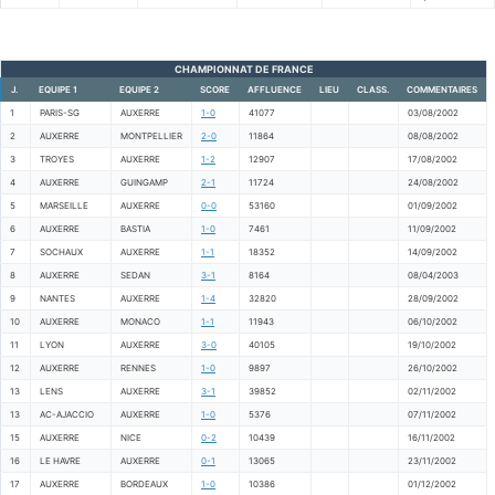
CHAMPIONNAT DE FRANCE
J.
EQUIPE 1
EQUIPE 2
SCORE
AFFLUENCE
LIEU
CLASS.
COMMENTAIRES
1
PARIS-SG
AUXERRE
1-0
41077
03/08/2002
2
AUXERRE
MONTPELLIER
2-0
11864
08/08/2002
3
TROYES
AUXERRE
1-2
12907
17/08/2002
4
AUXERRE
GUINGAMP
2-1
11724
24/08/2002
5
MARSEILLE
AUXERRE
0-0
53160
01/09/2002
6
AUXERRE
BASTIA
1-0
7461
11/09/2002
7
SOCHAUX
AUXERRE
1-1
18352
14/09/2002
8
AUXERRE
SEDAN
3-1
8164
08/04/2003
9
NANTES
AUXERRE
1-4
32820
28/09/2002
10
AUXERRE
MONACO
1-1
11943
06/10/2002
11
LYON
AUXERRE
3-0
40105
19/10/2002
12
AUXERRE
RENNES
1-0
9897
26/10/2002
13
LENS
AUXERRE
3-1
39852
02/11/2002
13
AC-AJACCIO
AUXERRE
1-0
5376
07/11/2002
15
AUXERRE
NICE
0-2
10439
16/11/2002
16
LE HAVRE
AUXERRE
0-1
13065
23/11/2002
17
AUXERRE
BORDEAUX
1-0
10386
01/12/2002