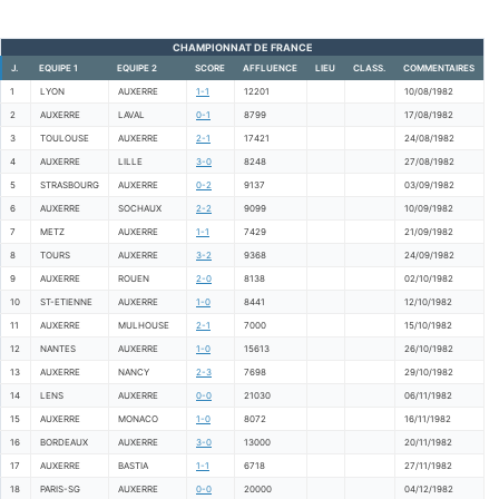
CHAMPIONNAT DE FRANCE
J.
EQUIPE 1
EQUIPE 2
SCORE
AFFLUENCE
LIEU
CLASS.
COMMENTAIRES
1
LYON
AUXERRE
1-1
12201
10/08/1982
2
AUXERRE
LAVAL
0-1
8799
17/08/1982
3
TOULOUSE
AUXERRE
2-1
17421
24/08/1982
4
AUXERRE
LILLE
3-0
8248
27/08/1982
5
STRASBOURG
AUXERRE
0-2
9137
03/09/1982
6
AUXERRE
SOCHAUX
2-2
9099
10/09/1982
7
METZ
AUXERRE
1-1
7429
21/09/1982
8
TOURS
AUXERRE
3-2
9368
24/09/1982
9
AUXERRE
ROUEN
2-0
8138
02/10/1982
10
ST-ETIENNE
AUXERRE
1-0
8441
12/10/1982
11
AUXERRE
MULHOUSE
2-1
7000
15/10/1982
12
NANTES
AUXERRE
1-0
15613
26/10/1982
13
AUXERRE
NANCY
2-3
7698
29/10/1982
14
LENS
AUXERRE
0-0
21030
06/11/1982
15
AUXERRE
MONACO
1-0
8072
16/11/1982
16
BORDEAUX
AUXERRE
3-0
13000
20/11/1982
17
AUXERRE
BASTIA
1-1
6718
27/11/1982
18
PARIS-SG
AUXERRE
0-0
20000
04/12/1982