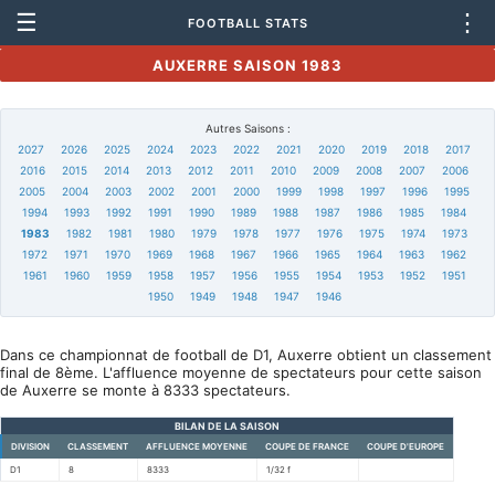
☰
⋮
FOOTBALL STATS
AUXERRE SAISON 1983
Autres Saisons :
2027
2026
2025
2024
2023
2022
2021
2020
2019
2018
2017
2016
2015
2014
2013
2012
2011
2010
2009
2008
2007
2006
2005
2004
2003
2002
2001
2000
1999
1998
1997
1996
1995
1994
1993
1992
1991
1990
1989
1988
1987
1986
1985
1984
1983
1982
1981
1980
1979
1978
1977
1976
1975
1974
1973
1972
1971
1970
1969
1968
1967
1966
1965
1964
1963
1962
1961
1960
1959
1958
1957
1956
1955
1954
1953
1952
1951
1950
1949
1948
1947
1946
Dans ce championnat de football de D1, Auxerre obtient un classement
final de 8ème. L'affluence moyenne de spectateurs pour cette saison
de Auxerre se monte à 8333 spectateurs.
BILAN DE LA SAISON
DIVISION
CLASSEMENT
AFFLUENCE MOYENNE
COUPE DE FRANCE
COUPE D'EUROPE
D1
8
8333
1/32 f