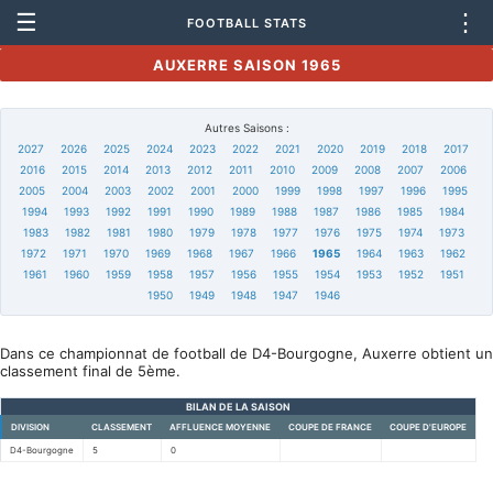
☰
⋮
FOOTBALL STATS
AUXERRE SAISON 1965
Autres Saisons :
2027
2026
2025
2024
2023
2022
2021
2020
2019
2018
2017
2016
2015
2014
2013
2012
2011
2010
2009
2008
2007
2006
2005
2004
2003
2002
2001
2000
1999
1998
1997
1996
1995
1994
1993
1992
1991
1990
1989
1988
1987
1986
1985
1984
1983
1982
1981
1980
1979
1978
1977
1976
1975
1974
1973
1972
1971
1970
1969
1968
1967
1966
1965
1964
1963
1962
1961
1960
1959
1958
1957
1956
1955
1954
1953
1952
1951
1950
1949
1948
1947
1946
Dans ce championnat de football de D4-Bourgogne, Auxerre obtient un
classement final de 5ème.
BILAN DE LA SAISON
DIVISION
CLASSEMENT
AFFLUENCE MOYENNE
COUPE DE FRANCE
COUPE D'EUROPE
D4-Bourgogne
5
0