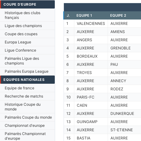
COUPE D'EUROPE
Historique des clubs
J.
EQUIPE 1
EQUIPE 2
français
1
VALENCIENNES
AUXERRE
Ligue des champions
2
AUXERRE
AMIENS
Coupe des coupes
3
ANGERS
AUXERRE
Europa League
4
AUXERRE
GRENOBLE
Ligue Conference
5
BORDEAUX
AUXERRE
Palmarès Ligue des
champions
6
AUXERRE
PAU
Palmarès Europa League
7
TROYES
AUXERRE
EQUIPES NATIONALES
8
AUXERRE
ANNECY
Equipe de france
9
AUXERRE
RODEZ
Recherche de matchs
10
PARIS-FC
AUXERRE
Historique Coupe du
11
CAEN
AUXERRE
monde
12
AUXERRE
DUNKERQUE
Palmarès Coupe du monde
13
GUINGAMP
AUXERRE
Championnat d'europe
14
AUXERRE
ST-ETIENNE
Palmarès Championnat
15
BASTIA
AUXERRE
d'europe