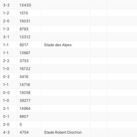
3-2
13430
1-2
1570
2-0
15031
1-3
8793
3-1
13312
1-1
6017
Stade des Alpes
1-1
13667
2-2
3753
1-0
16732
0-2
5416
1-1
14716
0-0
15058
1-0
36277
2-1
14964
0-1
6607
2-0
0
4-3
4754
Stade Robert Diochon