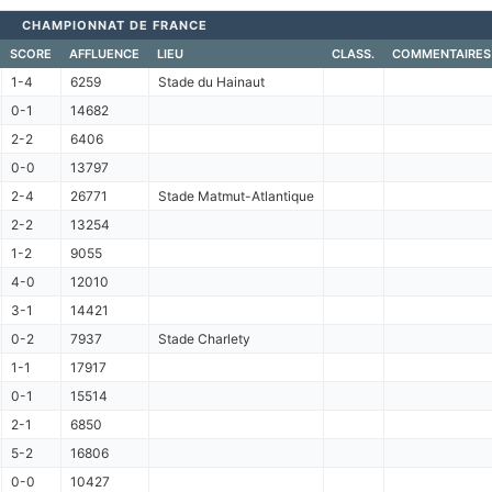
CHAMPIONNAT DE FRANCE
SCORE
AFFLUENCE
LIEU
CLASS.
COMMENTAIRES
1-4
6259
Stade du Hainaut
0-1
14682
2-2
6406
0-0
13797
2-4
26771
Stade Matmut-Atlantique
2-2
13254
1-2
9055
4-0
12010
3-1
14421
0-2
7937
Stade Charlety
1-1
17917
0-1
15514
2-1
6850
5-2
16806
0-0
10427