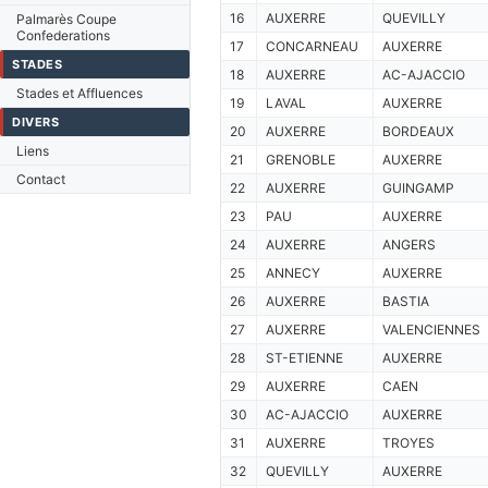
16
AUXERRE
QUEVILLY
Palmarès Coupe
Confederations
17
CONCARNEAU
AUXERRE
STADES
18
AUXERRE
AC-AJACCIO
Stades et Affluences
19
LAVAL
AUXERRE
DIVERS
20
AUXERRE
BORDEAUX
Liens
21
GRENOBLE
AUXERRE
Contact
22
AUXERRE
GUINGAMP
23
PAU
AUXERRE
24
AUXERRE
ANGERS
25
ANNECY
AUXERRE
26
AUXERRE
BASTIA
27
AUXERRE
VALENCIENNES
28
ST-ETIENNE
AUXERRE
29
AUXERRE
CAEN
30
AC-AJACCIO
AUXERRE
31
AUXERRE
TROYES
32
QUEVILLY
AUXERRE