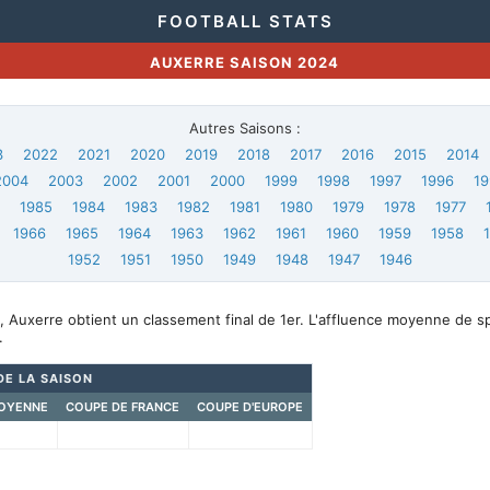
FOOTBALL STATS
AUXERRE SAISON 2024
Autres Saisons :
3
2022
2021
2020
2019
2018
2017
2016
2015
2014
2004
2003
2002
2001
2000
1999
1998
1997
1996
19
6
1985
1984
1983
1982
1981
1980
1979
1978
1977
1966
1965
1964
1963
1962
1961
1960
1959
1958
1952
1951
1950
1949
1948
1947
1946
 Auxerre obtient un classement final de 1er. L'affluence moyenne de s
.
DE LA SAISON
OYENNE
COUPE DE FRANCE
COUPE D'EUROPE