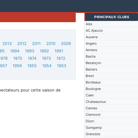
PRINCIPAUX CLUBS
Alès
AC Ajaccio
Auxerre
2013
2012
2011
2010
2009
Angers
Amiens
95
1994
1993
1992
1991
Bastia
1976
1975
1974
1973
1972
Besançon
1957
1956
1955
1954
1953
Beziers
Brest
Bordeaux
Boulogne
pectateurs pour cette saison de
Caen
Chateauroux
Cannes
Clermont
Dijon
Guingamp
Grenoble