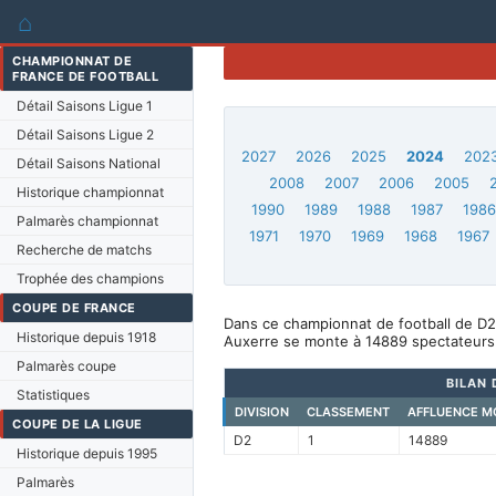
⌂
CHAMPIONNAT DE
FRANCE DE FOOTBALL
Détail Saisons Ligue 1
Détail Saisons Ligue 2
2027
2026
2025
2024
202
Détail Saisons National
2008
2007
2006
2005
Historique championnat
1990
1989
1988
1987
198
Palmarès championnat
1971
1970
1969
1968
1967
Recherche de matchs
Trophée des champions
COUPE DE FRANCE
Dans ce championnat de football de D2,
Historique depuis 1918
Auxerre se monte à 14889 spectateurs
Palmarès coupe
BILAN 
Statistiques
DIVISION
CLASSEMENT
AFFLUENCE M
COUPE DE LA LIGUE
D2
1
14889
Historique depuis 1995
Palmarès