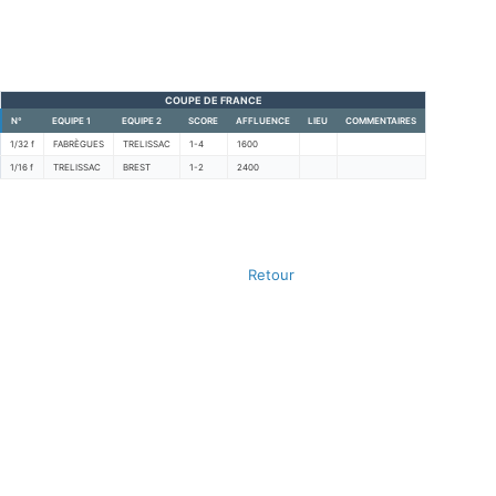
COUPE DE FRANCE
N°
EQUIPE 1
EQUIPE 2
SCORE
AFFLUENCE
LIEU
COMMENTAIRES
1/32 f
FABRÈGUES
TRELISSAC
1-4
1600
1/16 f
TRELISSAC
BREST
1-2
2400
Retour