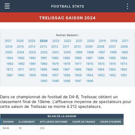
☰
⋮
FOOTBALL STATS
TRELISSAC SAISON 2024
Autres Saisons :
2027
2026
2025
2024
2023
2022
2021
2020
2019
2018
2017
2016
2015
2014
2013
2012
2011
2010
2009
2008
2007
2006
2005
2004
2003
2002
2001
2000
1999
1998
1997
1996
1995
1994
1993
1992
1991
1990
1989
1988
1987
1986
1985
1984
1983
1982
1981
1980
1979
1978
1977
1976
1975
1974
1973
1972
1971
1970
1969
1968
1967
1966
1965
1964
1963
1962
1961
1960
1959
1958
1957
1956
1955
1954
1953
1952
1951
1950
1949
1948
1947
1946
Dans ce championnat de football de D4-B, Trelissac obtient un
classement final de 13ème. L'affluence moyenne de spectateurs pour
cette saison de Trelissac se monte à 212 spectateurs.
BILAN DE LA SAISON
DIVISION
CLASSEMENT
AFFLUENCE MOYENNE
COUPE DE FRANCE
COUPE D'EUROPE
D4-B
13
212