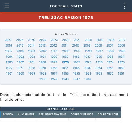
☰
⋮
FOOTBALL STATS
TRELISSAC SAISON 1978
Autres Saisons :
2027
2026
2025
2024
2023
2022
2021
2020
2019
2018
2017
2016
2015
2014
2013
2012
2011
2010
2009
2008
2007
2006
2005
2004
2003
2002
2001
2000
1999
1998
1997
1996
1995
1994
1993
1992
1991
1990
1989
1988
1987
1986
1985
1984
1983
1982
1981
1980
1979
1978
1977
1976
1975
1974
1973
1972
1971
1970
1969
1968
1967
1966
1965
1964
1963
1962
1961
1960
1959
1958
1957
1956
1955
1954
1953
1952
1951
1950
1949
1948
1947
1946
Dans ce championnat de football de , Trelissac obtient un classement
final de ème.
BILAN DE LA SAISON
DIVISION
CLASSEMENT
AFFLUENCE MOYENNE
COUPE DE FRANCE
COUPE D'EUROPE