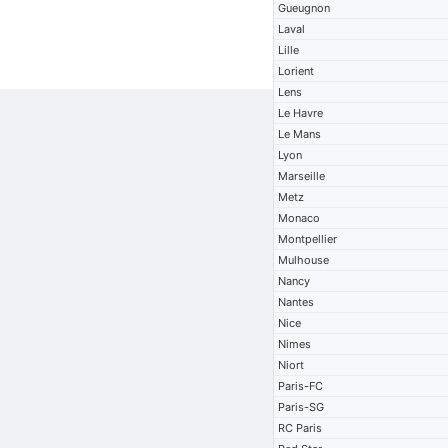
Gueugnon
Laval
Lille
Lorient
Lens
Le Havre
Le Mans
Lyon
Marseille
Metz
Monaco
Montpellier
Mulhouse
Nancy
Nantes
Nice
Nimes
Niort
Paris-FC
Paris-SG
RC Paris