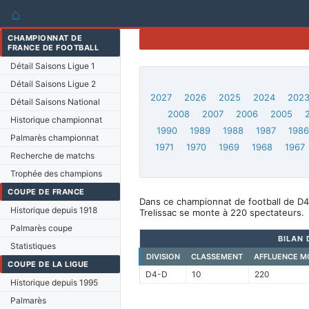
⌂
CHAMPIONNAT DE
FRANCE DE FOOTBALL
Détail Saisons Ligue 1
Détail Saisons Ligue 2
2027
2026
2025
2024
202
Détail Saisons National
2008
2007
2006
2005
Historique championnat
1990
1989
1988
1987
198
Palmarès championnat
1971
1970
1969
1968
1967
Recherche de matchs
Trophée des champions
COUPE DE FRANCE
Dans ce championnat de football de D4-
Historique depuis 1918
Trelissac se monte à 220 spectateurs.
Palmarès coupe
BILAN 
Statistiques
DIVISION
CLASSEMENT
AFFLUENCE M
COUPE DE LA LIGUE
D4-D
10
220
Historique depuis 1995
Palmarès