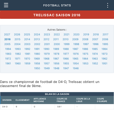
☰
⋮
FOOTBALL STATS
TRELISSAC SAISON 2016
Autres Saisons :
2027
2026
2025
2024
2023
2022
2021
2020
2019
2018
2017
2016
2015
2014
2013
2012
2011
2010
2009
2008
2007
2006
2005
2004
2003
2002
2001
2000
1999
1998
1997
1996
1995
1994
1993
1992
1991
1990
1989
1988
1987
1986
1985
1984
1983
1982
1981
1980
1979
1978
1977
1976
1975
1974
1973
1972
1971
1970
1969
1968
1967
1966
1965
1964
1963
1962
1961
1960
1959
1958
1957
1956
1955
1954
1953
1952
1951
1950
1949
1948
1947
1946
Dans ce championnat de football de D4-D, Trelissac obtient un
classement final de 9ème.
BILAN DE LA SAISON
AFFLUENCE
COUPE DE
COUPE DE LA
COUPE
DIVISION
CLASSEMENT
MOYENNE
FRANCE
LIGUE
D'EUROPE
D4-D
9
0
1/8 f
-