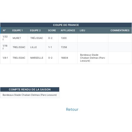
COUPE DE FRANCE
N°
EQUIPE 1
EQUIPE 2
SCORE
AFFLUENCE
LIEU
COMMENTAIRES
1/32
MURET
TRÉLISSAC
0-2
1300
f
1/16
TRELISSAC
LILLE
1-1
7258
f
Bordeaux Stade
1/8 f
TRELISSAC
MARSEILLE
0-2
16604
Chaban Delmas (Parc
Lescure)
COMPTE RENDU DE LA SAISON
Bordeaux Stade Chaban Delmas (Parc Lescure)
Retour