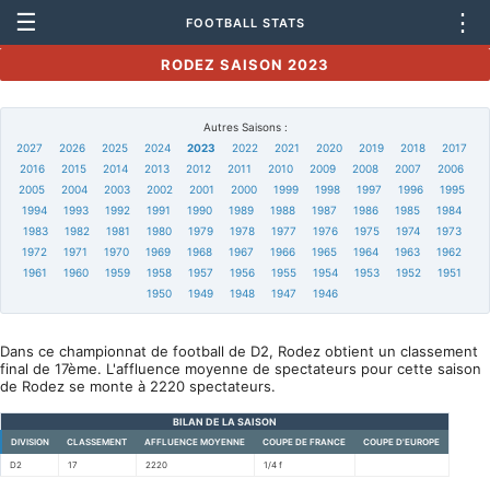
☰
⋮
FOOTBALL STATS
RODEZ SAISON 2023
Autres Saisons :
2027
2026
2025
2024
2023
2022
2021
2020
2019
2018
2017
2016
2015
2014
2013
2012
2011
2010
2009
2008
2007
2006
2005
2004
2003
2002
2001
2000
1999
1998
1997
1996
1995
1994
1993
1992
1991
1990
1989
1988
1987
1986
1985
1984
1983
1982
1981
1980
1979
1978
1977
1976
1975
1974
1973
1972
1971
1970
1969
1968
1967
1966
1965
1964
1963
1962
1961
1960
1959
1958
1957
1956
1955
1954
1953
1952
1951
1950
1949
1948
1947
1946
Dans ce championnat de football de D2, Rodez obtient un classement
final de 17ème. L'affluence moyenne de spectateurs pour cette saison
de Rodez se monte à 2220 spectateurs.
BILAN DE LA SAISON
DIVISION
CLASSEMENT
AFFLUENCE MOYENNE
COUPE DE FRANCE
COUPE D'EUROPE
D2
17
2220
1/4 f