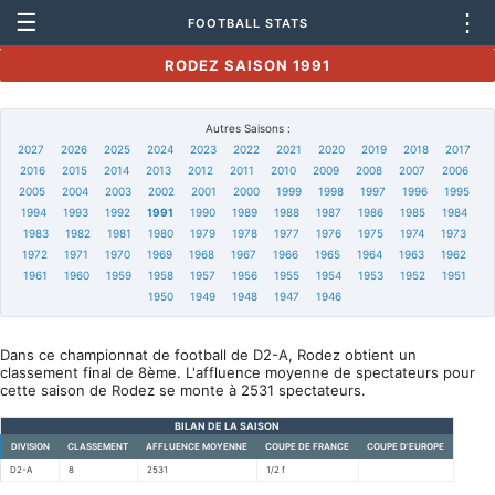
☰
⋮
FOOTBALL STATS
RODEZ SAISON 1991
Autres Saisons :
2027
2026
2025
2024
2023
2022
2021
2020
2019
2018
2017
2016
2015
2014
2013
2012
2011
2010
2009
2008
2007
2006
2005
2004
2003
2002
2001
2000
1999
1998
1997
1996
1995
1994
1993
1992
1991
1990
1989
1988
1987
1986
1985
1984
1983
1982
1981
1980
1979
1978
1977
1976
1975
1974
1973
1972
1971
1970
1969
1968
1967
1966
1965
1964
1963
1962
1961
1960
1959
1958
1957
1956
1955
1954
1953
1952
1951
1950
1949
1948
1947
1946
Dans ce championnat de football de D2-A, Rodez obtient un
classement final de 8ème. L'affluence moyenne de spectateurs pour
cette saison de Rodez se monte à 2531 spectateurs.
BILAN DE LA SAISON
DIVISION
CLASSEMENT
AFFLUENCE MOYENNE
COUPE DE FRANCE
COUPE D'EUROPE
D2-A
8
2531
1/2 f