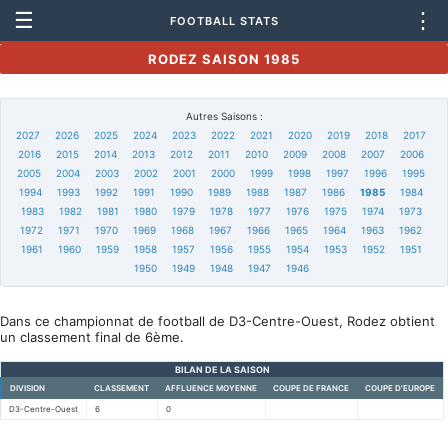
☰
⋮
FOOTBALL STATS
RODEZ SAISON 1985
Autres Saisons :
2027
2026
2025
2024
2023
2022
2021
2020
2019
2018
2017
2016
2015
2014
2013
2012
2011
2010
2009
2008
2007
2006
2005
2004
2003
2002
2001
2000
1999
1998
1997
1996
1995
1994
1993
1992
1991
1990
1989
1988
1987
1986
1985
1984
1983
1982
1981
1980
1979
1978
1977
1976
1975
1974
1973
1972
1971
1970
1969
1968
1967
1966
1965
1964
1963
1962
1961
1960
1959
1958
1957
1956
1955
1954
1953
1952
1951
1950
1949
1948
1947
1946
Dans ce championnat de football de D3-Centre-Ouest, Rodez obtient
un classement final de 6ème.
BILAN DE LA SAISON
DIVISION
CLASSEMENT
AFFLUENCE MOYENNE
COUPE DE FRANCE
COUPE D'EUROPE
D3-Centre-Ouest
6
0