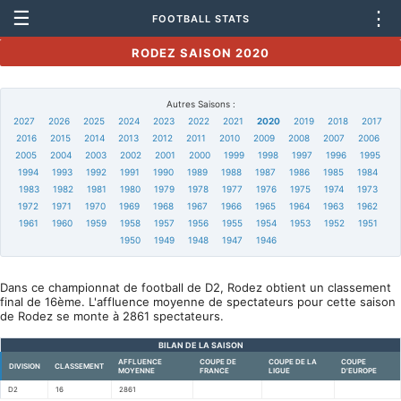
☰
⋮
FOOTBALL STATS
RODEZ SAISON 2020
Autres Saisons :
2027
2026
2025
2024
2023
2022
2021
2020
2019
2018
2017
2016
2015
2014
2013
2012
2011
2010
2009
2008
2007
2006
2005
2004
2003
2002
2001
2000
1999
1998
1997
1996
1995
1994
1993
1992
1991
1990
1989
1988
1987
1986
1985
1984
1983
1982
1981
1980
1979
1978
1977
1976
1975
1974
1973
1972
1971
1970
1969
1968
1967
1966
1965
1964
1963
1962
1961
1960
1959
1958
1957
1956
1955
1954
1953
1952
1951
1950
1949
1948
1947
1946
Dans ce championnat de football de D2, Rodez obtient un classement
final de 16ème. L'affluence moyenne de spectateurs pour cette saison
de Rodez se monte à 2861 spectateurs.
BILAN DE LA SAISON
AFFLUENCE
COUPE DE
COUPE DE LA
COUPE
DIVISION
CLASSEMENT
MOYENNE
FRANCE
LIGUE
D'EUROPE
D2
16
2861