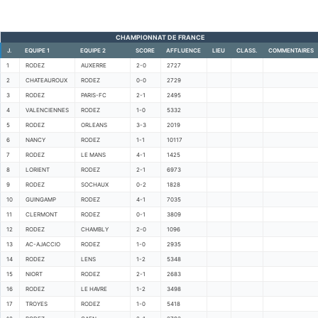
CHAMPIONNAT DE FRANCE
J.
EQUIPE 1
EQUIPE 2
SCORE
AFFLUENCE
LIEU
CLASS.
COMMENTAIRES
1
RODEZ
AUXERRE
2-0
2727
2
CHATEAUROUX
RODEZ
0-0
2729
3
RODEZ
PARIS-FC
2-1
2495
4
VALENCIENNES
RODEZ
1-0
5332
5
RODEZ
ORLEANS
3-3
2019
6
NANCY
RODEZ
1-1
10117
7
RODEZ
LE MANS
4-1
1425
8
LORIENT
RODEZ
2-1
6973
9
RODEZ
SOCHAUX
0-2
1828
10
GUINGAMP
RODEZ
4-1
7035
11
CLERMONT
RODEZ
0-1
3809
12
RODEZ
CHAMBLY
2-0
1096
13
AC-AJACCIO
RODEZ
1-0
2935
14
RODEZ
LENS
1-2
5348
15
NIORT
RODEZ
2-1
2683
16
RODEZ
LE HAVRE
1-2
3498
17
TROYES
RODEZ
1-0
5418