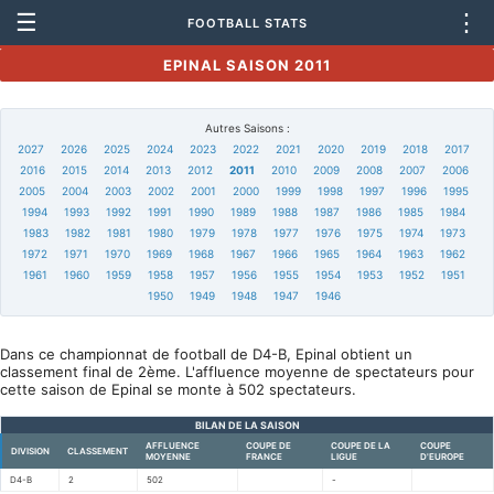
☰
⋮
FOOTBALL STATS
EPINAL SAISON 2011
Autres Saisons :
2027
2026
2025
2024
2023
2022
2021
2020
2019
2018
2017
2016
2015
2014
2013
2012
2011
2010
2009
2008
2007
2006
2005
2004
2003
2002
2001
2000
1999
1998
1997
1996
1995
1994
1993
1992
1991
1990
1989
1988
1987
1986
1985
1984
1983
1982
1981
1980
1979
1978
1977
1976
1975
1974
1973
1972
1971
1970
1969
1968
1967
1966
1965
1964
1963
1962
1961
1960
1959
1958
1957
1956
1955
1954
1953
1952
1951
1950
1949
1948
1947
1946
Dans ce championnat de football de D4-B, Epinal obtient un
classement final de 2ème. L'affluence moyenne de spectateurs pour
cette saison de Epinal se monte à 502 spectateurs.
BILAN DE LA SAISON
AFFLUENCE
COUPE DE
COUPE DE LA
COUPE
DIVISION
CLASSEMENT
MOYENNE
FRANCE
LIGUE
D'EUROPE
D4-B
2
502
-