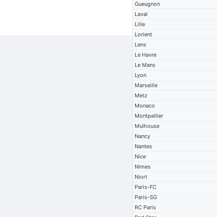
Gueugnon
Laval
Lille
Lorient
Lens
Le Havre
Le Mans
Lyon
Marseille
Metz
Monaco
Montpellier
Mulhouse
Nancy
Nantes
Nice
Nimes
Niort
Paris-FC
Paris-SG
RC Paris