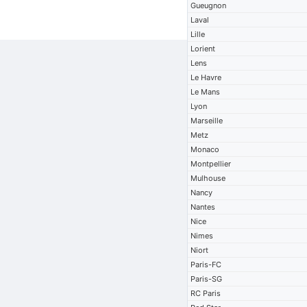
Gueugnon
Laval
Lille
Lorient
Lens
Le Havre
Le Mans
Lyon
Marseille
Metz
Monaco
Montpellier
Mulhouse
Nancy
Nantes
Nice
Nimes
Niort
Paris-FC
Paris-SG
RC Paris